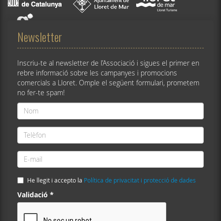
Newsletter
Inscriu-te al newsletter de l’Associació i sigues el primer en
rebre informació sobre les campanyes i promocions
comercials a Lloret. Omple el següent formulari, prometem
no fer-te spam!
Nom
*
Telèfon
*
E-
mail
*
He llegit i accepto la
Política de privacitat i protecció de dades
Validació
*