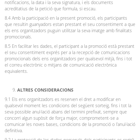
notificacions, la data i la seva signatura, i els documents
acreditatius de la petició que formula, si escau.
8.4 Amb la participació en la present promoció, els participants
que resultin guanyadors estan prestant el seu consentiment a que
els ens organitzadors puguin utilitzar la seva imatge amb finalitats
promocionals.
8.5 En facilitar les dades, el participant a la promoció està prestant
el seu consentiment exprés per a la recepció de comunicacions
promocionals dels ens organitzadors per qualsevol mitjà, fins i tot
el correu electrònic o mitjans de comunicació electrònica
equivalents.
ALTRES CONSIDERACIONS
9.1 Els ens organitzadors es reserven el dret a modificar en
qualsevol moment les condicions del següent sorteig, fins i tot la
seva possible anul·lació abans del termini prefixat, sempre que
concorri algun supòsit de força major, comprometent-se a
comunicar les noves bases, condicions de la promoció o l'anul·lació
definitiva.
9.2 La protecció de les dades personals dels participants es regirà