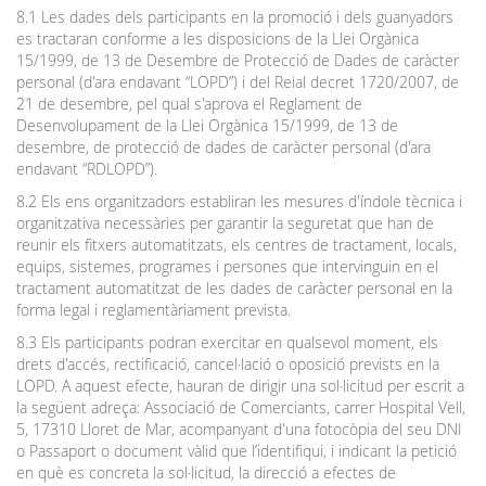
8.1 Les dades dels participants en la promoció i dels guanyadors
es tractaran conforme a les disposicions de la Llei Orgànica
15/1999, de 13 de Desembre de Protecció de Dades de caràcter
personal (d'ara endavant “LOPD”) i del Reial decret 1720/2007, de
21 de desembre, pel qual s'aprova el Reglament de
Desenvolupament de la Llei Orgànica 15/1999, de 13 de
desembre, de protecció de dades de caràcter personal (d'ara
endavant “RDLOPD”).
8.2 Els ens organitzadors establiran les mesures d'índole tècnica i
organitzativa necessàries per garantir la seguretat que han de
reunir els fitxers automatitzats, els centres de tractament, locals,
equips, sistemes, programes i persones que intervinguin en el
tractament automatitzat de les dades de caràcter personal en la
forma legal i reglamentàriament prevista.
8.3 Els participants podran exercitar en qualsevol moment, els
drets d'accés, rectificació, cancel·lació o oposició prevists en la
LOPD. A aquest efecte, hauran de dirigir una sol·licitud per escrit a
la següent adreça: Associació de Comerciants, carrer Hospital Vell,
5, 17310 Lloret de Mar, acompanyant d'una fotocòpia del seu DNI
o Passaport o document vàlid que l’identifiqui, i indicant la petició
en què es concreta la sol·licitud, la direcció a efectes de