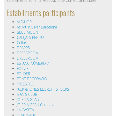
Establiments adherits Associació de Comerciants Lloret
Establiments participants
ALE-HOP
As Art in Silver Barcelona
BLUE MOON
CALÇATS PER TU
Celio*
DRAPPS
DRESSROOM
DRESSROOM
ESTANC NÚMERO 7
FOCUS
FOLDER
FONT DECORACIÓ
FREESTYLE
JACK & JONES LLORET - STOCKS
JEAN'S CLUB
JOIERIA GRAU
JOIERIA GRAU Carabela
LA CASETA
LEMONADE