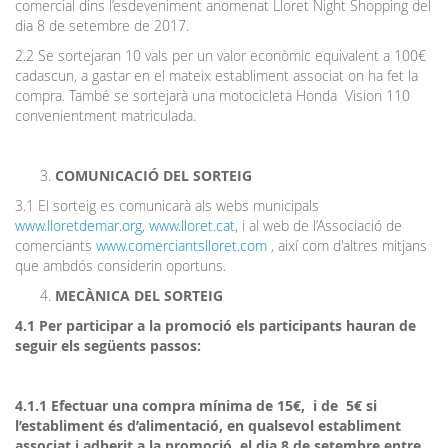
comercial dins l’esdeveniment anomenat Lloret Night Shopping del
dia 8 de setembre de 2017.
2.2 Se sortejaran 10 vals per un valor econòmic equivalent a 100€
cadascun, a gastar en el mateix establiment associat on ha fet la
compra. També se sortejarà una motocicleta Honda Vision 110
convenientment matriculada.
COMUNICACIÓ DEL SORTEIG
3.1 El sorteig es comunicarà als webs municipals
www.lloretdemar.org
,
www.lloret.cat
, i al web de l’Associació de
comerciants
www.comerciantslloret.com
, així com d'altres mitjans
que ambdós considerin oportuns.
MECÀNICA DEL SORTEIG
4.1 Per participar a la promoció els participants hauran de
seguir els següents passos:
4.1.1 Efectuar una compra mínima de 15€, i de 5€ si
l’establiment és d’alimentació, en qualsevol establiment
associat i adherit a la promoció el dia 8 de setembre entre