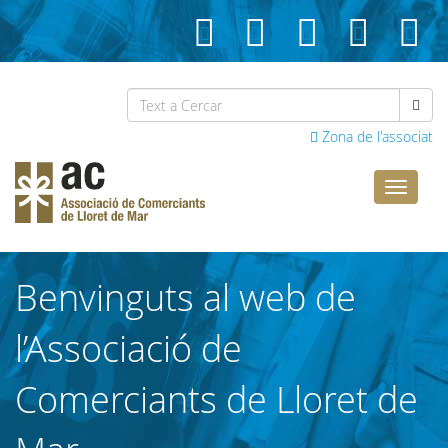
Zona de l'associat
Comerci
Lloret
Benvinguts al web de
l’Associació de
Comerciants de Lloret de