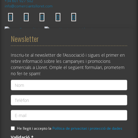
+34 601 927 502
info@comerciantslloret.com
Newsletter
Inscriu-te al newsletter de l’Associació i sigues el primer en
rebre informació sobre les campanyes i promocions
comercials a Lloret. Omple el següent formulari, prometem
no fer-te spam!
Nom
*
Telèfon
*
E-
mail
*
He llegit i accepto la
Política de privacitat i protecció de dades
Validació
*