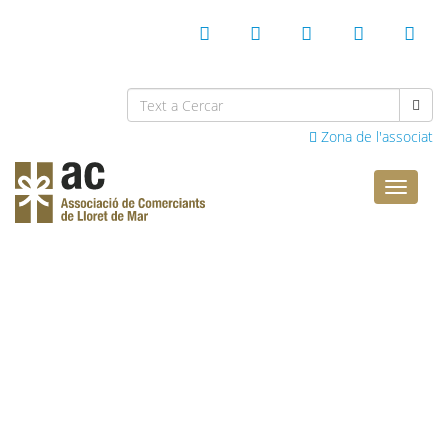
Zona de l'associat
Comerci
Lloret
Benvinguts al web de
l’Associació de
Comerciants de Lloret de