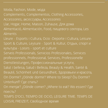
Moda, Fashion, Mode, мода
Complements, Complementos, Clothing Accessories,
Accessoires, аксессуары, Accessoires
Llar, Hogar, Home, Maison, Zuhause, Для дома
Alimentació, Alimentación, Food, пищевого сектора, Les
Aliments
Lleure - Esports i Cultura, Ocio -Deporte i Cultura, Leisure-
Sport & Culture, Leysure - Sport & Kultur, Отдых, спорт и
культура - Loisirs - sport et culture
Serveis Professionals, Servicios Profesionales, Services
professionnels, Professional, Services, Professionelle
Dienstleistungen, Профессиональные услуги,
Salut i bellesa, Salud i Belleza, Beauty & Health, Santé &
Beauté, Schönheit und Gesundheit, Здоровьеи и красота,
On Dormir? ¿Dónde dormir? Where to Sleep? Òu Dormir?
Unterkunf? Где спать?
On menjar? ¿Dónde comer? ¿Where to eat? Wo essen? Где
поесть?
TEMPS D'OCI, TIEMPO DE OCIO, LEISURE TIME. TEMPS DE
LOISIR, FREIZEIT, Свободное время