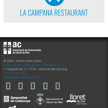
LA CAMPANA RESTAURANT
© 2026 - Comerciants Lloret.
Política de privacitat i protecció de dades
c. Hospital Vell, 5. 17310 - Lloret de Mar (Girona)
+34 601 927 502
info@comerciantslloret.com