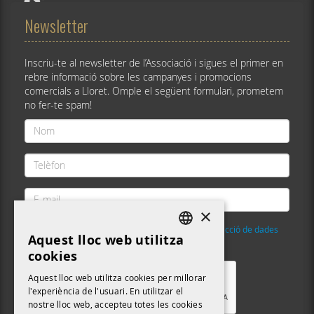
Newsletter
Inscriu-te al newsletter de l’Associació i sigues el primer en
rebre informació sobre les campanyes i promocions
comercials a Lloret. Omple el següent formulari, prometem
no fer-te spam!
Nom
*
Telèfon
*
E-
mail
×
*
He llegit i accepto la
Política de privacitat i protecció de dades
Aquest lloc web utilitza
DEFAULT LANGUAGE
Validació
*
cookies
CATALAN
Aquest lloc web utilitza cookies per millorar
l'experiència de l'usuari. En utilitzar el
nostre lloc web, accepteu totes les cookies