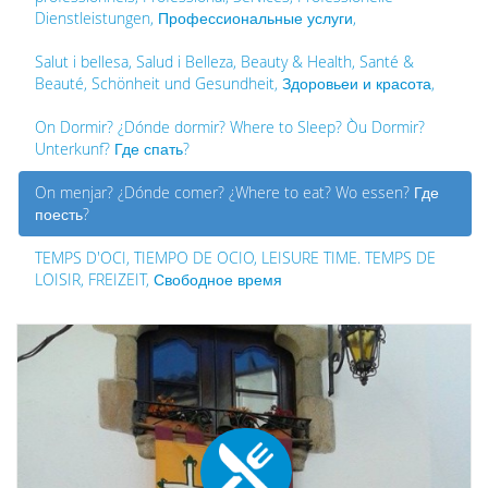
Dienstleistungen, Профессиональные услуги,
Salut i bellesa, Salud i Belleza, Beauty & Health, Santé &
Beauté, Schönheit und Gesundheit, Здоровьеи и красота,
On Dormir? ¿Dónde dormir? Where to Sleep? Òu Dormir?
Unterkunf? Где спать?
On menjar? ¿Dónde comer? ¿Where to eat? Wo essen? Где
поесть?
TEMPS D'OCI, TIEMPO DE OCIO, LEISURE TIME. TEMPS DE
LOISIR, FREIZEIT, Свободное время