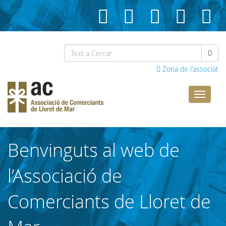
Zona de l'associat
Comerci
Lloret
Benvinguts al web de
l’Associació de
Comerciants de Lloret de