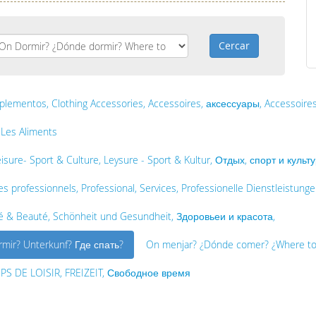
Cercar
ementos, Clothing Accessories, Accessoires, аксессуары, Accessoire
 Les Aliments
eisure- Sport & Culture, Leysure - Sport & Kultur, Отдых, спорт и культур
ices professionnels, Professional, Services, Professionelle Dienstleis
Santé & Beauté, Schönheit und Gesundheit, Здоровьеи и красота,
mir? Unterkunf? Где спать?
On menjar? ¿Dónde comer? ¿Where to
PS DE LOISIR, FREIZEIT, Свободное время