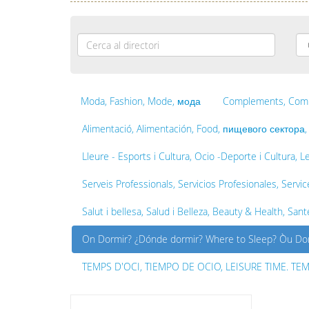
Nom
*
Moda, Fashion, Mode, мода
Complements, Compl
Alimentació, Alimentación, Food, пищевого сектора,
Lleure - Esports i Cultura, Ocio -Deporte i Cultura, L
Serveis Professionals, Servicios Profesionales, Serv
Salut i bellesa, Salud i Belleza, Beauty & Health, 
On Dormir? ¿Dónde dormir? Where to Sleep? Òu Dor
TEMPS D'OCI, TIEMPO DE OCIO, LEISURE TIME. TEM