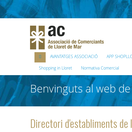
AVANTATGES ASSOCIACIÓ
APP SHOPLL
Shopping in Lloret
Normativa Comercial
Benvinguts al web de 
Directori d'establiments de 