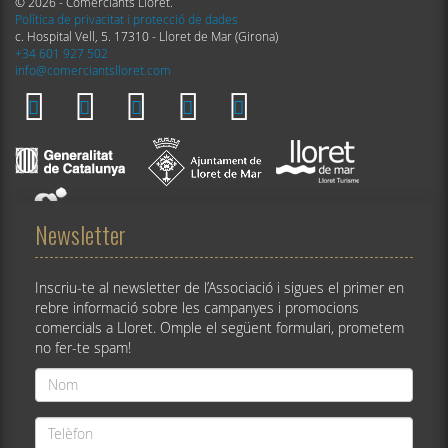
© 2026 - Comerciants Lloret.
Política de privacitat i protecció de dades
c. Hospital Vell, 5. 17310 - Lloret de Mar (Girona)
+34 601 927 502
info@comerciantslloret.com
Newsletter
Inscriu-te al newsletter de l’Associació i sigues el primer en
rebre informació sobre les campanyes i promocions
comercials a Lloret. Omple el següent formulari, prometem
no fer-te spam!
Nom
*
Telèfon
*