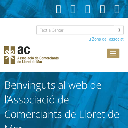
Zona de l'associat
Comerci
Lloret
Benvinguts al web de
l’Associació de
Comerciants de Lloret de