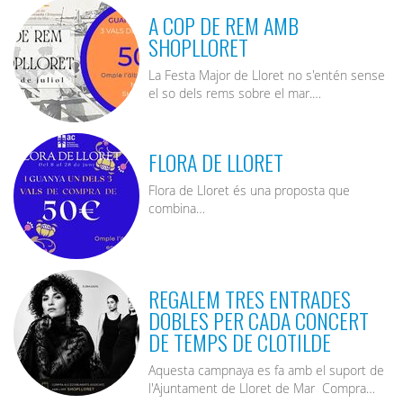
A COP DE REM AMB
SHOPLLORET
La Festa Major de Lloret no s'entén sense
el so dels rems sobre el mar.…
FLORA DE LLORET
Flora de Lloret és una proposta que
combina…
REGALEM TRES ENTRADES
DOBLES PER CADA CONCERT
DE TEMPS DE CLOTILDE
Aquesta campnaya es fa amb el suport de
l'Ajuntament de Lloret de Mar Compra…