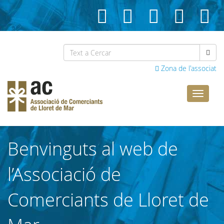
Zona de l'associat
Comerci
Lloret
Benvinguts al web de
l’Associació de
Comerciants de Lloret de