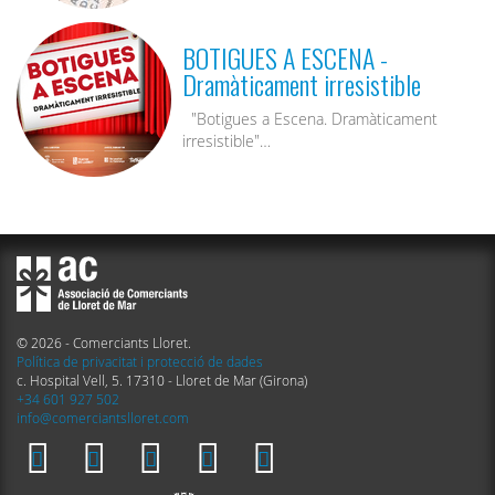
BOTIGUES A ESCENA -
Dramàticament irresistible
"Botigues a Escena. Dramàticament
irresistible"…
© 2026 - Comerciants Lloret.
Política de privacitat i protecció de dades
c. Hospital Vell, 5. 17310 - Lloret de Mar (Girona)
+34 601 927 502
info@comerciantslloret.com