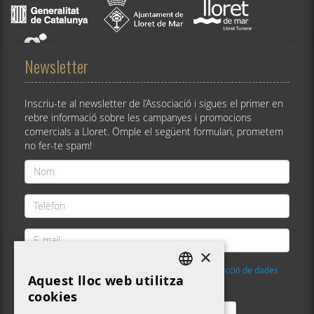
Newsletter
Inscriu-te al newsletter de l’Associació i sigues el primer en
rebre informació sobre les campanyes i promocions
comercials a Lloret. Omple el següent formulari, prometem
no fer-te spam!
Nom
*
Telèfon
*
E-
mail
×
*
He llegit i accepto la
Política de privacitat i protecció de dades
Aquest lloc web utilitza
DEFAULT LANGUAGE
Validació
*
cookies
CATALAN