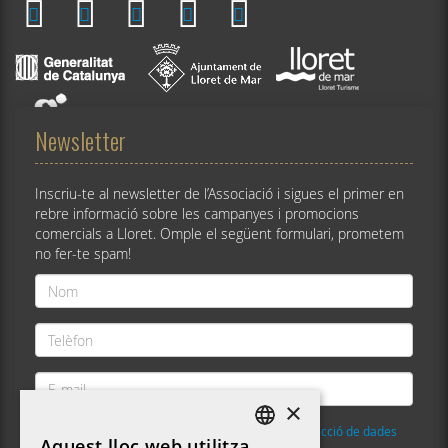
Newsletter
Inscriu-te al newsletter de l’Associació i sigues el primer en
rebre informació sobre les campanyes i promocions
comercials a Lloret. Omple el següent formulari, prometem
no fer-te spam!
Nom
*
Telèfon
*
E-
mail
×
*
He llegit i accepto la
Política de privacitat i protecció de dades
Aquest lloc web utilitza