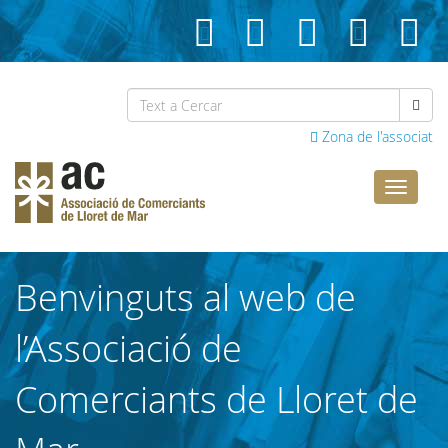
Zona de l'associat
Comerci
Lloret
Benvinguts al web de
l’Associació de
Comerciants de Lloret de