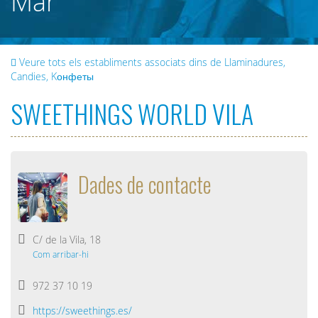
Mar
Veure tots els establiments associats dins de Llaminadures,
Candies, Kонфеты
SWEETHINGS WORLD VILA
Dades de contacte
C/ de la Vila, 18
Com arribar-hi
972 37 10 19
https://sweethings.es/