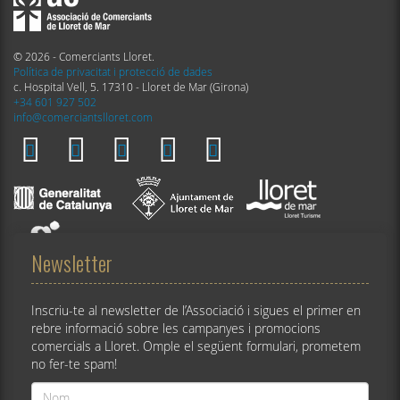
© 2026 - Comerciants Lloret.
Política de privacitat i protecció de dades
c. Hospital Vell, 5. 17310 - Lloret de Mar (Girona)
+34 601 927 502
info@comerciantslloret.com
Newsletter
Inscriu-te al newsletter de l’Associació i sigues el primer en
rebre informació sobre les campanyes i promocions
comercials a Lloret. Omple el següent formulari, prometem
no fer-te spam!
Nom