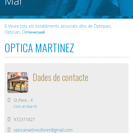
Mar
Veure tots els establiments associats dins de Òptiques,
Optician, Oптический
OPTICA MARTINEZ
Dades de contacte
St.Pere , 4
Com arribar-hi
972371827
opticamartinezlloret@gmail.com