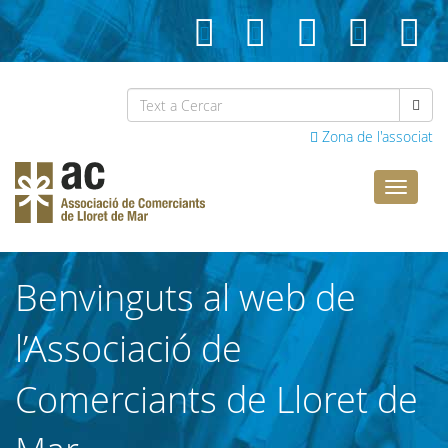
Zona de l'associat
Comerci
Lloret
Benvinguts al web de
l’Associació de
Comerciants de Lloret de