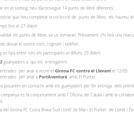
ar en el sorteig, heu d’aconseguir 14 punts de llibre diferents.
strar que heu completat la col·lecció de punts de llibre, els haureu d
ps fins el 27 d’abril
alidat els punts de llibre, se us tornaran. Prèviament s’hi farà una mar
e deixar el vostre nom, cognom i telèfon.
g es farà entre tots els participants el dilluns 29 d’abril.
2
guanyadors a qui els entregarem:
entrades per anar a veure el
Girona FC contra el Llevant
el 12/05
 entrades per anar a
PortAventura
amb El Puntet
s posarem en contacte amb els guanyadors per fer entrega dels prem
campanya es fa conjuntament amb l’ Oficina del Català i amb la col·labor
ya.
 del Girona FC Costa Brava Sud Lloret de Mar i El Puntet de Lloret i Fe