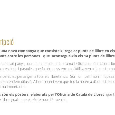
ipció
 una nova campanya que consisteix regalar punts de llibre en els
nts entre les persones que aconsegueixin els 14 punts de llibre
sta campanya, que fem conjuntament amb l’ Oficina de Català de Llor
expressions i paraules que fa uns anys encara s’utilitzaven a la nostra po
 paraules pertanyen a tots els lloretencs. Són un patrimoni i riquesa
otiu en fem difusió. Alhora incentivem que feu la recerca d'aquest punts
prou importants.
 són els pòsters, elaborats per l’Oficina de Català de Lloret
que t
 llibre iguals que el pòster que té penjat.