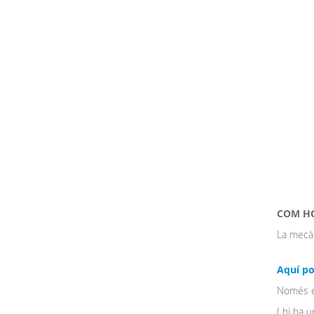
COM HO
La mecà
Aquí po
Només es
( hi ha 