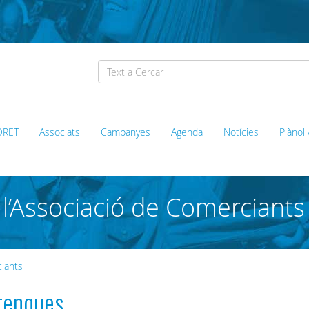
ORET
Associats
Campanyes
Agenda
Notícies
Plànol
l’Associació de Comerciants
iants
etenques