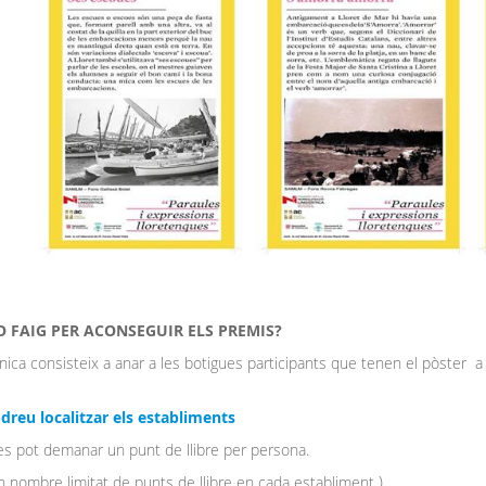
 FAIG PER ACONSEGUIR ELS PREMIS?
nica consisteix a anar a les botigues participants que tenen e
dreu localitzar els establiments
 pot demanar un punt de llibre per persona.
un nombre limitat de punts de llibre en cada establiment ).