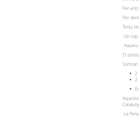
Per entr
Per demo
Teniu tem
Un cop v
Haureu d
El sortei
Sortiran
2 
2
En
Aquesta 
Catalun
La Penya