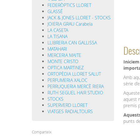
FEDERÒPTICS LLORET
GLASSÉ
JACK & JONES LLORET - STOCKS
JOIERIA GRAU Carabela
LA CASETA
LA TISANA
LLIBRERIA CAN GALLISSA
Descr
MATAHARI
MERCERIA MAITE
MONTE CRISTO
Iniciem
OPTICA MARTINEZ
importa
ORTOPÈDIA LLORET SALUT
Amb aque
PERFUMERIA XALOC
sèrie d’
PERRUQUERIA MERCÈ RIERA
RUTH SEGUEL HAIR STUDIO
Aquestes
STOCKS
aquest m
SUPERVERD LLORET
premis 
VIATGES RADIALTOURS
Aquests
punts de
Comparteix