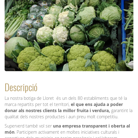
Descripció
La nostra botiga de Lloret és un dels 80 establiments que té la
marca repartits per tot el territori,
el que ens ajuda a poder
donar als nostres clients la millor fruita i verdura,
garantint la
qualitat dels nostres productes i aun preu molt competitiu.
Superverd també vol ser
una empresa transparent i oberta al
món
. Participem activament en moltes iniciatives culturals i