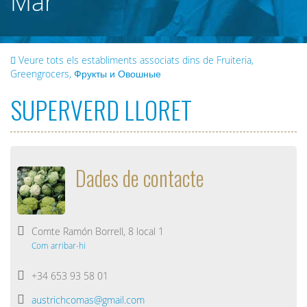
Mar
Veure tots els establiments associats dins de Fruiteria,
Greengrocers, Фрукты и Овошные
SUPERVERD LLORET
Dades de contacte
Comte Ramón Borrell, 8 local 1
Com arribar-hi
+34 653 93 58 01
austrichcomas@gmail.com