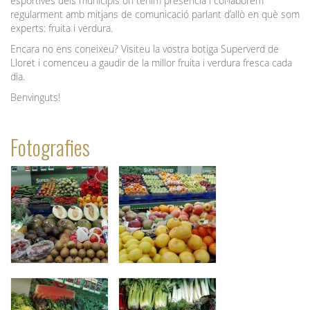
esportives dels municipis on tenim presència i col·laborem
regularment amb mitjans de comunicació parlant d’allò en què som
experts: fruita i verdura.
Encara no ens coneixeu? Visiteu la vostra botiga Superverd de
Lloret i comenceu a gaudir de la millor fruita i verdura fresca cada
dia.
Benvinguts!
Fotografies