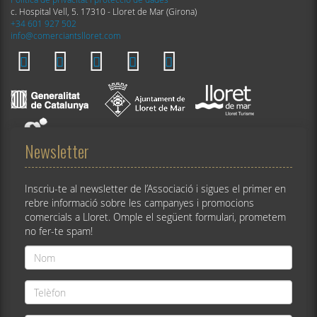
c. Hospital Vell, 5. 17310 - Lloret de Mar (Girona)
+34 601 927 502
info@comerciantslloret.com
Newsletter
Inscriu-te al newsletter de l’Associació i sigues el primer en
rebre informació sobre les campanyes i promocions
comercials a Lloret. Omple el següent formulari, prometem
no fer-te spam!
Nom
*
Telèfon
*