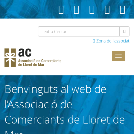
Zona de l'associat
Comerci
Lloret
Benvinguts al web de
l’Associació de
Comerciants de Lloret de