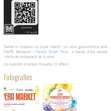
També hi trobareu un espai infantil i un zona gastronòmica amb
PdePÀ, MésqueVi i
Panxos Street Food,
a banda d’una variada
oferta de restauració de la zona.
Us esperem el proper Dissabte 22 d’Abril !
Fotografies