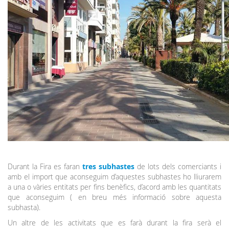
Durant la Fira es faran
tres subhastes
de lots dels comerciants i
amb el import que aconseguim d’aquestes subhastes ho lliurarem
a una o vàries entitats per fins benèfics, d’acord amb les quantitats
que aconseguim ( en breu més informació sobre aquesta
subhasta).
Un altre de les activitats que es farà durant la fira serà el