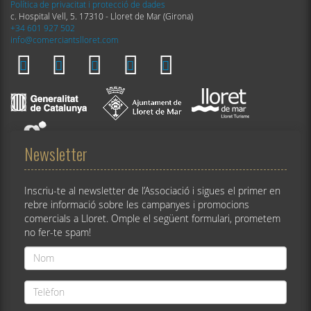
Política de privacitat i protecció de dades
c. Hospital Vell, 5. 17310 - Lloret de Mar (Girona)
+34 601 927 502
info@comerciantslloret.com
Newsletter
Inscriu-te al newsletter de l’Associació i sigues el primer en
rebre informació sobre les campanyes i promocions
comercials a Lloret. Omple el següent formulari, prometem
no fer-te spam!
Nom
*
Telèfon
*