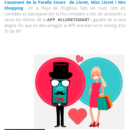
Casament de la Parella Smart de Lloret, Miss Lloret i Mrs
Shopping
en la Plaça de l'Església. Tant els nuvis com els
convidats es passejaran per la Fira convidant a tots als assistents a
veure les ofertes de la
APP #LLORETSMART
i gaudint de la seva
alegria. Els que es descarreguin la APP entraran en el sorteig d'un
TV de 40"