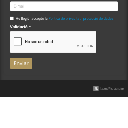
E-
mail
*
He llegit i accepto la
Política de privacitat i protecció de dades
Validació
*
Enviar
Ladeus Web Branding