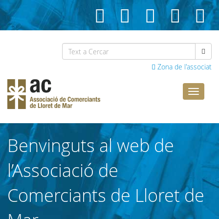
Zona de l'associat
Comerci
Lloret
Benvinguts al web de
l’Associació de
Comerciants de Lloret de