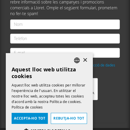
rebre informació sobre les campanyes i promocions
comercials a Lloret. Omple el següent formulari, prometem
no fer-te spam!
Nom
*
Telèfon
*
E-
mail
×
*
He llegit i accepto la
Política de privacitat i protecció de dades
Aquest lloc web utilitza
DEFAULT LANGUAGE
Validació
*
cookies
CATALAN
Aquest lloc web utilitza cookies per millorar
l'experiència de l'usuari. En utilitzar el
nostre lloc web, accepteu totes les cookies
d’acord amb la nostra Política de cookies.
Política de cookies
Enviar
ACCEPTA-HO TOT
REBUTJA-HO TOT