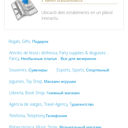
Ubicació dels establiments en un plànol
interactiu
Regals, Gifts, Подарок
Articles de festa i disfressa, Party supplies & disguises -
Fancy, Необычные платья - Все для вечеринок -
Souvenirs, Сувениры
Esports, Sports, Спортиьный
Joguines, Toy Shop, Магазин игрушек
Llibreria, Book Shop, Kнижный магазин
Agència de viatges, Travel Agency, Tурагентство
Telefonia, Telephony,Телефония
Botiga música, Music Store, Музыкальный магазин