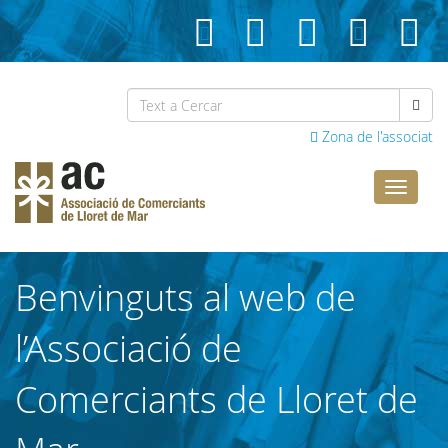
Zona de l'associat
Comerci
Lloret
Benvinguts al web de
l’Associació de
Comerciants de Lloret de