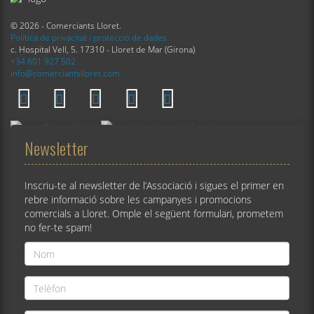
© 2026 - Comerciants Lloret.
Política de privacitat i protecció de dades
c. Hospital Vell, 5. 17310 - Lloret de Mar (Girona)
+34 601 927 502
info@comerciantslloret.com
Newsletter
Inscriu-te al newsletter de l’Associació i sigues el primer en
rebre informació sobre les campanyes i promocions
comercials a Lloret. Omple el següent formulari, prometem
no fer-te spam!
Nom
*
Telèfon
*