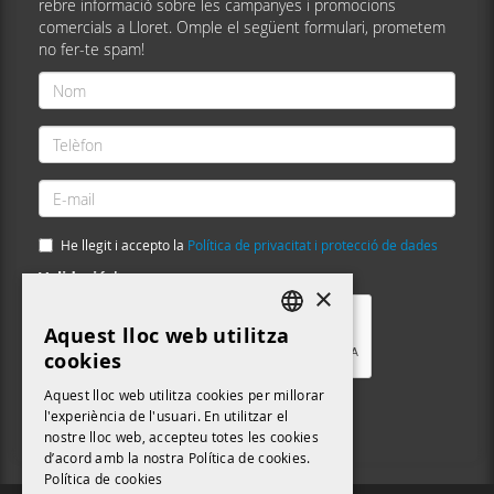
rebre informació sobre les campanyes i promocions
comercials a Lloret. Omple el següent formulari, prometem
no fer-te spam!
Nom
*
Telèfon
*
E-
mail
*
He llegit i accepto la
Política de privacitat i protecció de dades
Validació
*
×
Aquest lloc web utilitza
DEFAULT LANGUAGE
cookies
CATALAN
Aquest lloc web utilitza cookies per millorar
Enviar
l'experiència de l'usuari. En utilitzar el
nostre lloc web, accepteu totes les cookies
d’acord amb la nostra Política de cookies.
Política de cookies