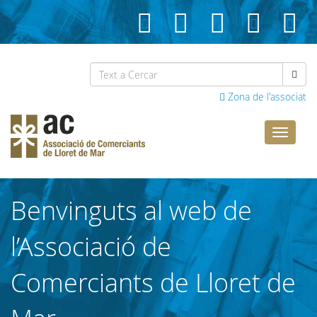
Zona de l'associat
Comerci
Lloret
Benvinguts al web de
l’Associació de
Comerciants de Lloret de