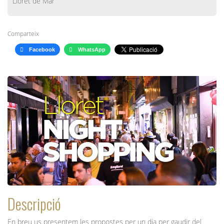
Lloret de Mar
Comparteix
Facebook
WhatsApp
Descripció
En breu us presentem les propostes per un dia per gaudir del