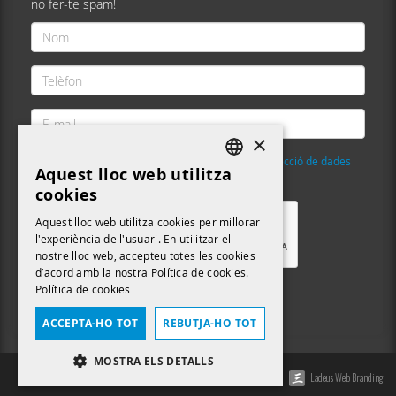
no fer-te spam!
Nom
*
Telèfon
*
E-
mail
×
*
He llegit i accepto la
Política de privacitat i protecció de dades
Aquest lloc web utilitza
DEFAULT LANGUAGE
Validació
*
cookies
CATALAN
Aquest lloc web utilitza cookies per millorar
l'experiència de l'usuari. En utilitzar el
nostre lloc web, accepteu totes les cookies
d’acord amb la nostra Política de cookies.
Política de cookies
Enviar
ACCEPTA-HO TOT
REBUTJA-HO TOT
MOSTRA ELS DETALLS
Ladeus Web Branding
ESTRICTAMENT NECESSÀRIES