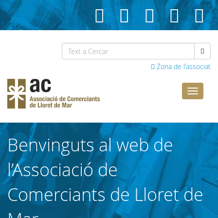
Zona de l'associat
Comerci
Lloret
Benvinguts al web de
l’Associació de
Comerciants de Lloret de