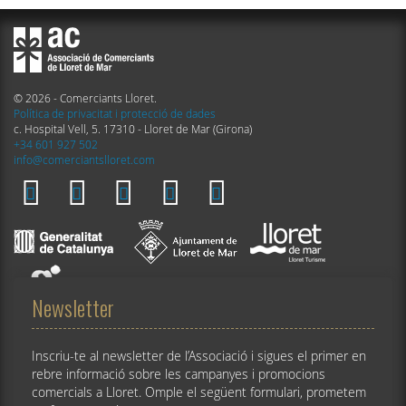
© 2026 - Comerciants Lloret.
Política de privacitat i protecció de dades
c. Hospital Vell, 5. 17310 - Lloret de Mar (Girona)
+34 601 927 502
info@comerciantslloret.com
Newsletter
Inscriu-te al newsletter de l’Associació i sigues el primer en
rebre informació sobre les campanyes i promocions
comercials a Lloret. Omple el següent formulari, prometem