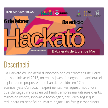
Descripció
La Hackató és una acció d'innovació per les empreses de Lloret
que vam iniciar el 2015, on en els joves de segon de batxillerat els
hi plantegem propostes que han de resoldre en 12 h,
acompanyats d’un coach experimentat. Per aquest motiu volem
que plantegeu millores en tot l'àmbit empresarial (atraure clients,
millora de l'oferta, innovació tecnològica, etc.) Això segur que
redundarà en benefici del vostre negoci i us farà guanyar diners.