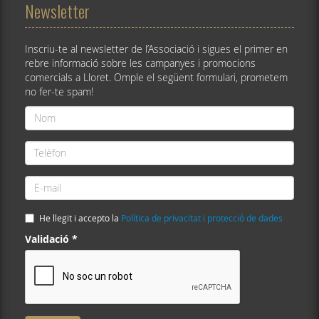
Newsletter
Inscriu-te al newsletter de l’Associació i sigues el primer en
rebre informació sobre les campanyes i promocions
comercials a Lloret. Omple el següent formulari, prometem
no fer-te spam!
Nom
*
Telèfon
*
E-
mail
*
He llegit i accepto la
Política de privacitat i protecció de dades
Validació
*