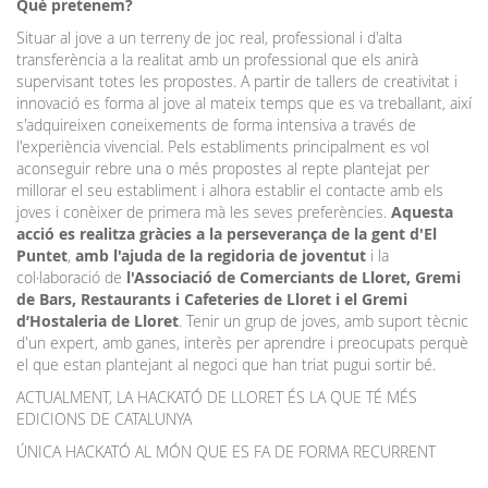
Què pretenem?
Situar al jove a un terreny de joc real, professional i d'alta
transferència a la realitat amb un professional que els anirà
supervisant totes les propostes. A partir de tallers de creativitat i
innovació es forma al jove al mateix temps que es va treballant, així
s'adquireixen coneixements de forma intensiva a través de
l'experiència vivencial. Pels establiments principalment es vol
aconseguir rebre una o més propostes al repte plantejat per
millorar el seu establiment i alhora establir el contacte amb els
joves i conèixer de primera mà les seves preferències.
Aquesta
acció es realitza gràcies a la perseverança de la gent d'El
Puntet
,
amb l'ajuda de la regidoria de joventut
i la
col·laboració de
l'Associació de Comerciants de Lloret, Gremi
de Bars, Restaurants i Cafeteries de Lloret i el Gremi
d’Hostaleria de Lloret
. Tenir un grup de joves, amb suport tècnic
d'un expert, amb ganes, interès per aprendre i preocupats perquè
el que estan plantejant al negoci que han triat pugui sortir bé.
ACTUALMENT, LA HACKATÓ DE LLORET ÉS LA QUE TÉ MÉS
EDICIONS DE CATALUNYA
ÚNICA HACKATÓ AL MÓN QUE ES FA DE FORMA RECURRENT