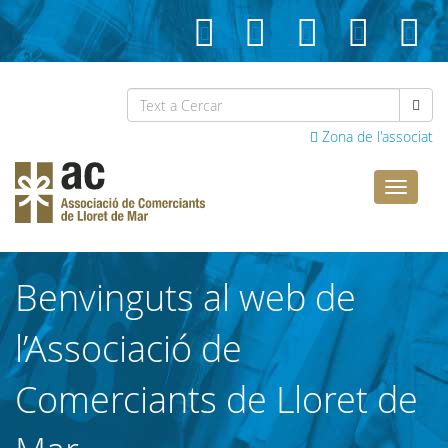
Zona de l'associat
Comerci
Lloret
Benvinguts al web de
l’Associació de
Comerciants de Lloret de