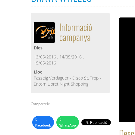
Informació
campanya
Dies
13/05/2016 , 14/05/2016 ,
15/05/2016
Lloc
Passeig Verdaguer - Disco St. Trop -
Entorn Lloret Night Shopping
Comparteix
Facebook
WhatsApp
Descr