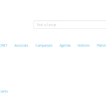
ORET
Associats
Campanyes
Agenda
Notícies
Plànol
l’Associació de Comerciants
ciants