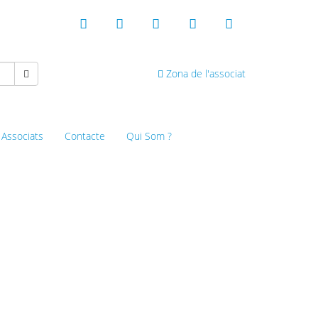
Zona de l'associat
 Associats
Contacte
Qui Som ?
 de Lloret de Mar