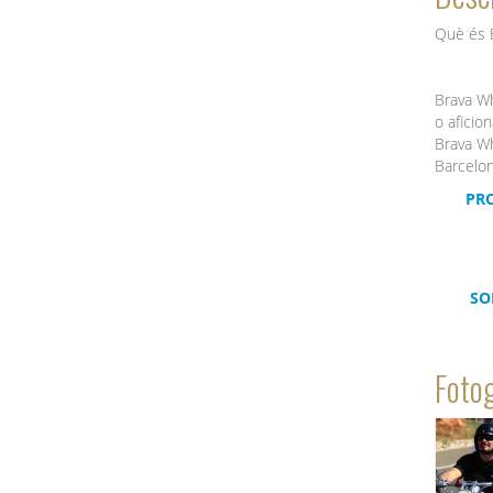
Què és 
Brava Wh
o aficion
Brava Wh
Barcelon
PR
SO
Fotog