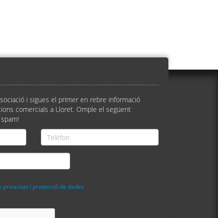
ssociació i sigues el primer en rebre informació
ions comercials a Lloret. Omple el següent
 spam!
Telèfon
*
e privacitat i protecció de dades