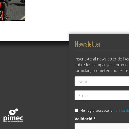
Newsletter
Inscriu-te al newsletter de l’A
sobre les campanyes i promoc
formulari, prometem no fer-te
Nom
*
E-
mail
*
He llegit i accepto la
Política d
Validació
*