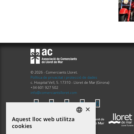
© 2026 - Comerciants Lloret.
Política de privacitat i protecció de dades
c. Hospital Vell, 5. 17310 - Lloret de Mar (Girona)
+34 601 927 502
info@comerciantslloret.com
×
Aquest lloc web utilitza
DEFAULT LANGUAGE
cookies
CATALAN