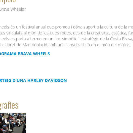
Brava Wheels?
eels és un festival anual que promou i dóna suport a la cultura de la mo
ats vinculats al món de les dues rodes, des de la creativitat, estètica, fun
eels es porta a terme en un lloc simbòlic i estratègic de la Costa Brava
a: Lloret de Mar, població amb una llarga tradició en el món del motor.
OGRAMA BRAVA WHEELS
RTEIG D'UNA HARLEY DAVIDSON
rafies