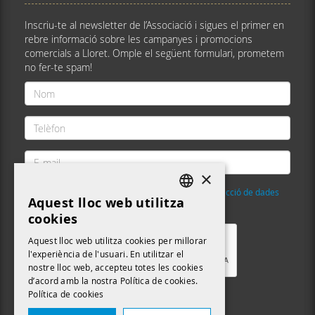
Inscriu-te al newsletter de l’Associació i sigues el primer en
rebre informació sobre les campanyes i promocions
comercials a Lloret. Omple el següent formulari, prometem
no fer-te spam!
Nom
*
Telèfon
*
E-
mail
×
*
He llegit i accepto la
Política de privacitat i protecció de dades
Aquest lloc web utilitza
DEFAULT LANGUAGE
Validació
*
cookies
CATALAN
Aquest lloc web utilitza cookies per millorar
l'experiència de l'usuari. En utilitzar el
nostre lloc web, accepteu totes les cookies
d’acord amb la nostra Política de cookies.
Política de cookies
Enviar