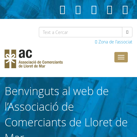
Zona de l'associat
Comerci
Lloret
Benvinguts al web de
l’Associació de
Comerciants de Lloret de