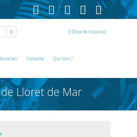
Zona de l'associat
 Associats
Contacte
Qui Som ?
 de Lloret de Mar
"