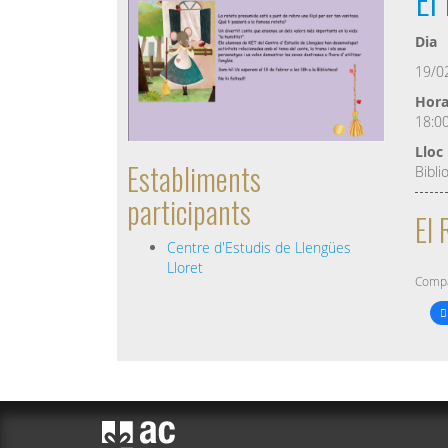
Dia
19/0
Hor
18:0
Lloc
Establiments
Bibli
participants
El 
Centre d'Estudis de Llengües
Lloret
Compa