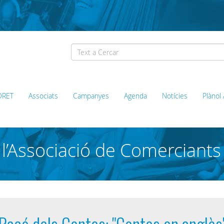
ORET
Associats
Campanyes
Agenda
Notícies
Plànol
l’Associació de Comerciants
 Racó dels Contes: "Contes en anglès