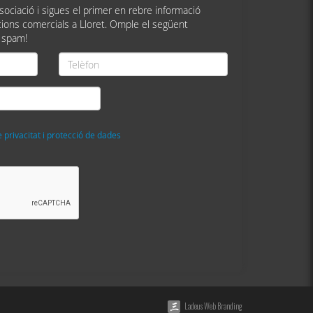
ssociació i sigues el primer en rebre informació
ions comercials a Lloret. Omple el següent
 spam!
Telèfon
*
e privacitat i protecció de dades
Ladeus Web Branding