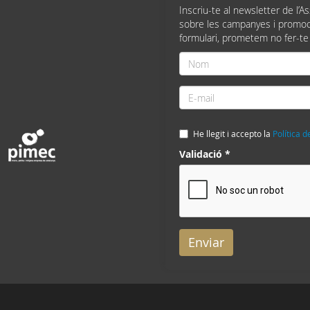
Inscriu-te al newsletter de l’A
sobre les campanyes i promoc
formulari, prometem no fer-te
Nom
*
E-
mail
*
He llegit i accepto la
Política d
Validació
*
Enviar