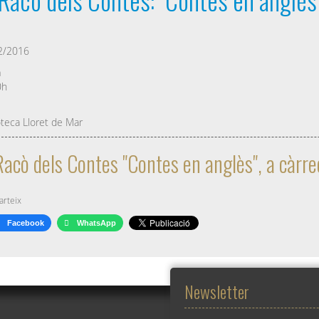
2/2016
a
0h
oteca Lloret de Mar
Racò dels Contes "Contes en anglès", a càrr
rteix
Facebook
WhatsApp
Newsletter