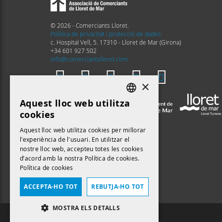
© 2026 - Comerciants Lloret.
Política de privacitat i protecció de dades
c. Hospital Vell, 5. 17310 - Lloret de Mar (Girona)
+34 601 927 502
info@comerciantslloret.com
×
Aquest lloc web utilitza
DEFAULT LANGUAGE
cookies
CATALAN
Aquest lloc web utilitza cookies per millorar
l'experiència de l'usuari. En utilitzar el
nostre lloc web, accepteu totes les cookies
d’acord amb la nostra Política de cookies.
Política de cookies
ACCEPTA-HO TOT
REBUTJA-HO TOT
MOSTRA ELS DETALLS