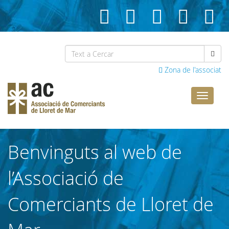
Zona de l'associat
Comerci
Lloret
Benvinguts al web de
l’Associació de
Comerciants de Lloret de