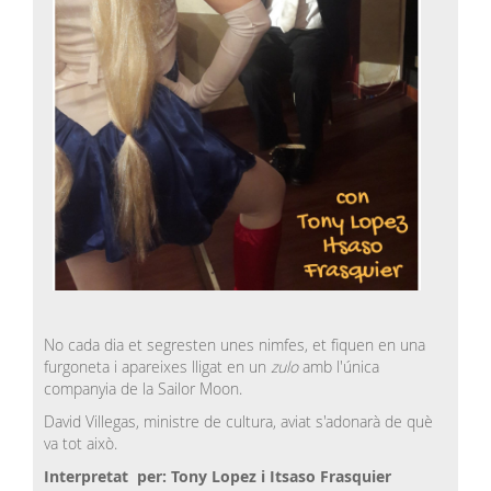
No cada dia et segresten unes nimfes, et fiquen en una
furgoneta i apareixes lligat en un
zulo
amb l'única
companyia de la Sailor Moon.
David Villegas, ministre de cultura, aviat s'adonarà de què
va tot això.
Interpretat per: Tony Lopez i Itsaso Frasquier