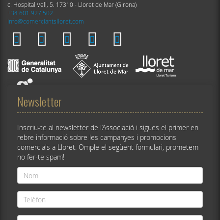
c. Hospital Vell, 5. 17310 - Lloret de Mar (Girona)
+34 601 927 502
info@comerciantslloret.com
Newsletter
Inscriu-te al newsletter de l’Associació i sigues el primer en
rebre informació sobre les campanyes i promocions
comercials a Lloret. Omple el següent formulari, prometem
no fer-te spam!
Nom
*
Telèfon
*
E-