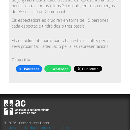
peces teatrals breus (d’uns 20 minuts) en tres comerços
de l'Associació de Comerciants
Els espectadors es dividiran en torns de 15 persones i
cada espectacle tindrà dos o tres passis.
Els establiments participants han estat escollits per la
seva proximitat i adequació per a les representacions.
Comparteix
Facebook
WhatsApp
© 2026 - Comerciants Lloret.
Política de privacitat i protecció de dades