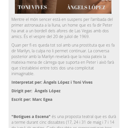
Mentre el món sencer està en suspens per l'arribada del
primer astronauta a la lluna, un home que es fa dir Peter
ha anat a un bordell dels afores de Las Vegas amb dos
amics. És el vespre del 20 de juliol de 1969.
Quan per fi es queda tot sol amb una prostituta que es fa
dir Marilyn, la culpa no li permet continuar. La conversa
posterior amb la Marilyn revelarà que la noia pateix la
mateixa mena de càrrega que suporta en Peter i això farà
que s'estableixi entre tots dos una complicitat
inimaginable.
Interpretat per: Àngels López i Toni Vives
Dirigit per: Àngels López
Escrit per: Marc Egea
"Botigues a Escena"
és una proposta teatral que es durà
a terme durant cinc dissabtes (17, 24 i 31 de maig i 7 i 14
de juny) als matins.
Cada dissabte es representaran tres