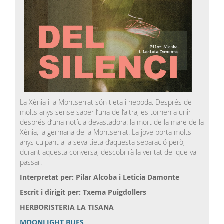
La Xènia i la Montserrat són tieta i neboda. Després de
molts anys sense saber l‘una de l‘altra, es tornen a unir
després d‘una notícia devastadora: la mort de la mare de la
Xènia, la germana de la Montserrat. La jove porta molts
anys culpant a la seva tieta d‘aquesta separació però,
durant aquesta conversa, descobrirà la veritat del que va
passar.
Interpretat per: Pilar Alcoba i Leticia Damonte
Escrit i dirigit per: Txema Puigdollers
HERBORISTERIA LA TISANA
MOONLIGHT BUES