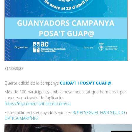
31/05/2023
Quarta edició de la campanya
CUIDA'T I POSA'T GUAP@
Més de 100 participants amb la nova modalitat que hem creat per
concursar a través de l'aplicacio
https://my.comerciantslloret.com/ca
Els establiments guanyadors van ser
RUTH SEGUEL HAIR STUDIO
i
ÒPTICA MARTÍNEZ