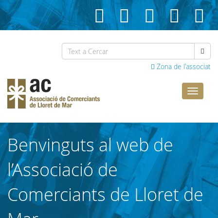
Zona de l'associat
Comerci
Lloret
Benvinguts al web de
l’Associació de
Comerciants de Lloret de