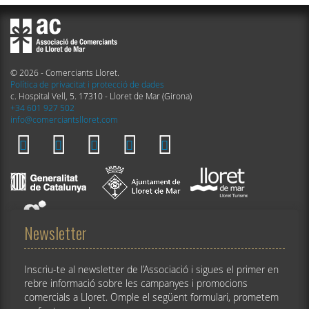
© 2026 - Comerciants Lloret.
Política de privacitat i protecció de dades
c. Hospital Vell, 5. 17310 - Lloret de Mar (Girona)
+34 601 927 502
info@comerciantslloret.com
Newsletter
Inscriu-te al newsletter de l’Associació i sigues el primer en
rebre informació sobre les campanyes i promocions
comercials a Lloret. Omple el següent formulari, prometem