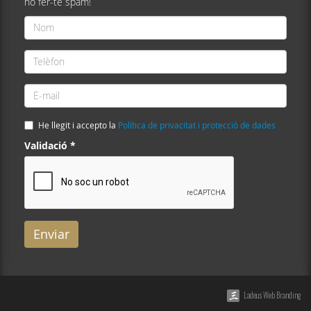
no fer-te spam!
Nom
*
Telèfon
*
E-
mail
*
He llegit i accepto la
Política de privacitat i protecció de dades
Validació
*
Enviar
Ladeus Web Branding