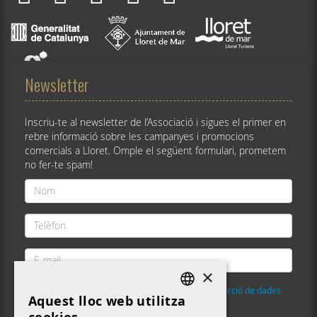
Newsletter
Inscriu-te al newsletter de l’Associació i sigues el primer en
rebre informació sobre les campanyes i promocions
comercials a Lloret. Omple el següent formulari, prometem
no fer-te spam!
Nom
*
Telèfon
*
E-
mail
×
*
He llegit i accepto la
Política de privacitat i protecció de dades
Aquest lloc web utilitza
DEFAULT LANGUAGE
Validació
*