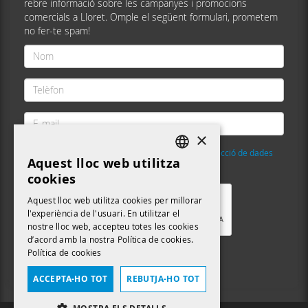
rebre informació sobre les campanyes i promocions
comercials a Lloret. Omple el següent formulari, prometem
no fer-te spam!
Nom
*
Telèfon
*
E-
mail
×
*
He llegit i accepto la
Política de privacitat i protecció de dades
Aquest lloc web utilitza
DEFAULT LANGUAGE
Validació
*
cookies
CATALAN
Aquest lloc web utilitza cookies per millorar
l'experiència de l'usuari. En utilitzar el
nostre lloc web, accepteu totes les cookies
d’acord amb la nostra Política de cookies.
Política de cookies
Enviar
ACCEPTA-HO TOT
REBUTJA-HO TOT