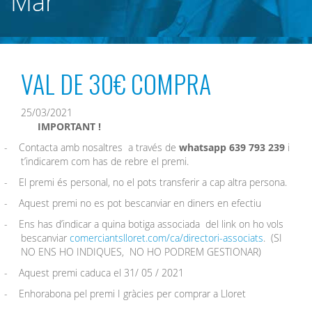
Mar
VAL DE 30€ COMPRA
25/03/2021
IMPORTANT !
-
Contacta amb nosaltres
a través de
whatsapp 639 793 239
i
t’indicarem com has de rebre el premi.
-
El premi és personal, no el pots transferir a cap altra persona.
-
Aquest premi no es pot bescanviar en diners en efectiu
-
Ens has d’indicar a quina botiga associada
del link on ho vols
bescanviar
comerciantslloret.com/ca/directori-associats
.
(SI
NO ENS HO INDIQUES,
NO HO PODREM GESTIONAR)
-
Aquest premi caduca el 31/ 05 / 2021
-
Enhorabona pel premi I gràcies per comprar a Lloret