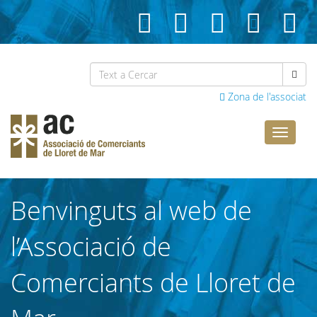
Zona de l'associat
Comerci
Lloret
Benvinguts al web de
l’Associació de
Comerciants de Lloret de