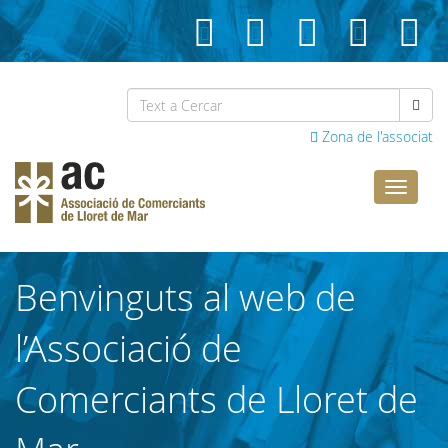
Zona de l'associat
Comerci
Lloret
Benvinguts al web de
l’Associació de
Comerciants de Lloret de