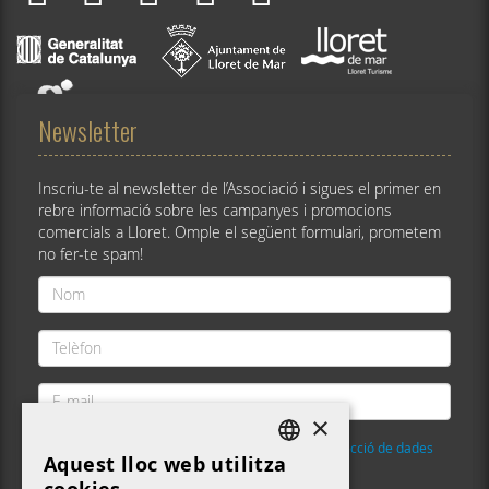
Newsletter
Inscriu-te al newsletter de l’Associació i sigues el primer en
rebre informació sobre les campanyes i promocions
comercials a Lloret. Omple el següent formulari, prometem
no fer-te spam!
Nom
*
Telèfon
*
E-
mail
×
*
He llegit i accepto la
Política de privacitat i protecció de dades
Aquest lloc web utilitza
DEFAULT LANGUAGE
Validació
*