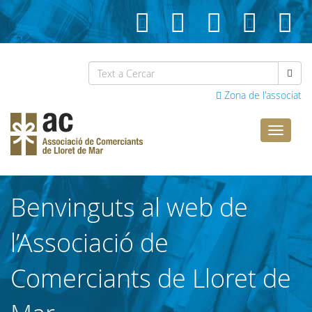
Zona de l'associat
Comerci
Lloret
Benvinguts al web de
l’Associació de
Comerciants de Lloret de