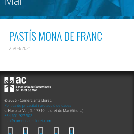
Mar
PASTÍS MONA DE FRANC
25/03/2021
© 2026 - Comerciants Lloret.
Política de privacitat i protecció de dades
c. Hospital Vell, 5. 17310 - Lloret de Mar (Girona)
+34 601 927 502
info@comerciantslloret.com