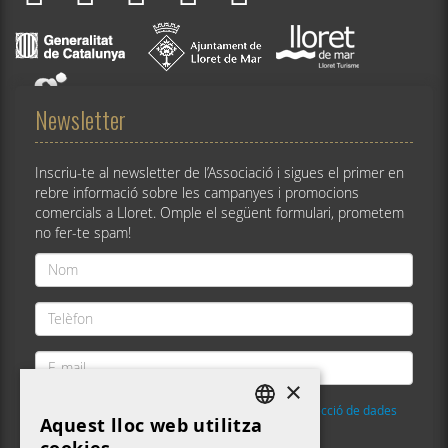
Newsletter
Inscriu-te al newsletter de l’Associació i sigues el primer en
rebre informació sobre les campanyes i promocions
comercials a Lloret. Omple el següent formulari, prometem
no fer-te spam!
Nom
*
Telèfon
*
E-
mail
×
*
He llegit i accepto la
Política de privacitat i protecció de dades
Aquest lloc web utilitza
DEFAULT LANGUAGE
Validació
*