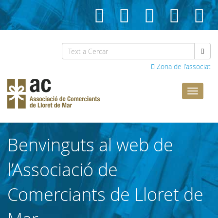
Zona de l'associat
Comerci
Lloret
Benvinguts al web de
l’Associació de
Comerciants de Lloret de