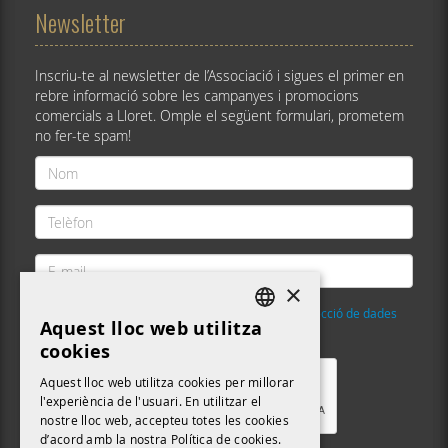
Newsletter
Inscriu-te al newsletter de l’Associació i sigues el primer en
rebre informació sobre les campanyes i promocions
comercials a Lloret. Omple el següent formulari, prometem
no fer-te spam!
Nom
*
Telèfon
*
E-
mail
×
*
He llegit i accepto la
Política de privacitat i protecció de dades
Aquest lloc web utilitza
DEFAULT LANGUAGE
Validació
*
cookies
CATALAN
Aquest lloc web utilitza cookies per millorar
l'experiència de l'usuari. En utilitzar el
nostre lloc web, accepteu totes les cookies
d’acord amb la nostra Política de cookies.