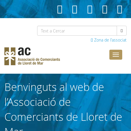
Zona de l'associat
Comerci
Lloret
Benvinguts al web de
l’Associació de
Comerciants de Lloret de