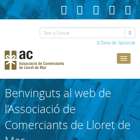
Zona de l'associat
Comerci
Lloret
Benvinguts al web de
l’Associació de
Comerciants de Lloret de