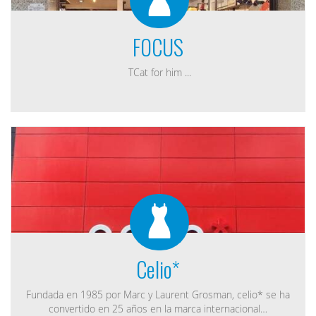
FOCUS
TCat for him ...
Celio*
Fundada en 1985 por Marc y Laurent Grosman, celio* se ha
convertido en 25 años en la marca internacional…