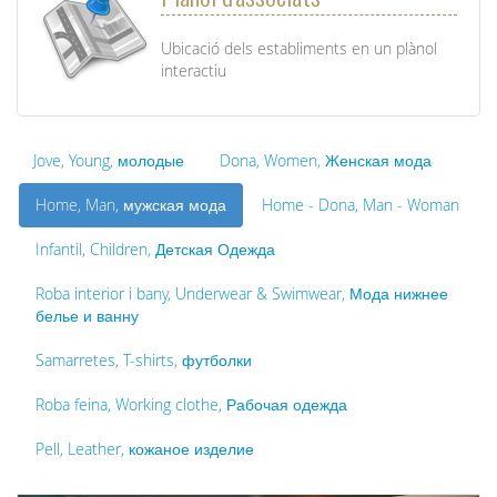
Ubicació dels establiments en un plànol
interactiu
Jove, Young, молодые
Dona, Women, Женская мода
Home, Man, мужская мода
Home - Dona, Man - Woman
Infantil, Children, Детская Одежда
Roba interior i bany, Underwear & Swimwear, Мода нижнее
белье и ванну
Samarretes, T-shirts, футболки
Roba feina, Working clothe, Рабочая одежда
Pell, Leather, кожаное изделие