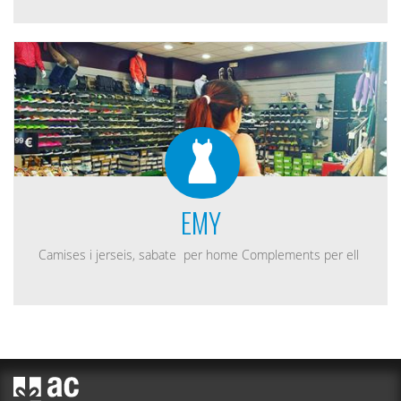
EMY
Camises i jerseis, sabate per home Complements per ell