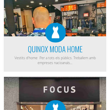
QUINOX MODA HOME
Vestits d'home Per a tots els pùblics. Treballem amb
empreses nacioanals…