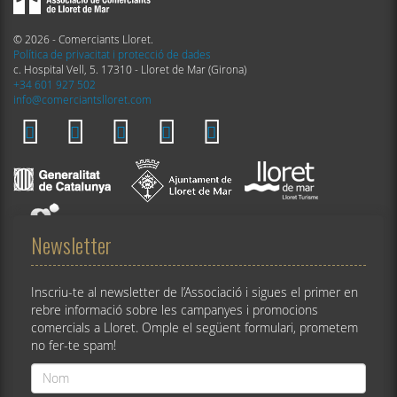
© 2026 - Comerciants Lloret.
Política de privacitat i protecció de dades
c. Hospital Vell, 5. 17310 - Lloret de Mar (Girona)
+34 601 927 502
info@comerciantslloret.com
Newsletter
Inscriu-te al newsletter de l’Associació i sigues el primer en
rebre informació sobre les campanyes i promocions
comercials a Lloret. Omple el següent formulari, prometem
no fer-te spam!
Nom
*