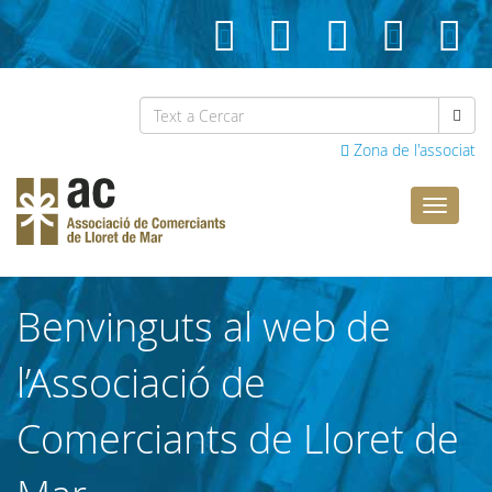
Zona de l'associat
Comerci
Lloret
Benvinguts al web de
l’Associació de
Comerciants de Lloret de