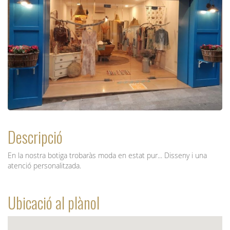
Descripció
En la nostra botiga trobaràs moda en estat pur... Disseny i una
atenció personalitzada.
Ubicació al plànol