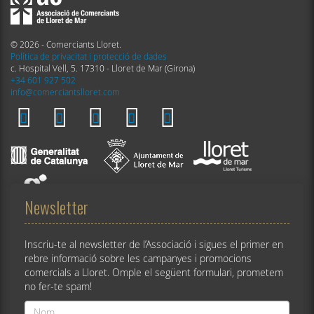
© 2026 - Comerciants Lloret.
Política de privacitat i protecció de dades
c. Hospital Vell, 5. 17310 - Lloret de Mar (Girona)
+34 601 927 502
info@comerciantslloret.com
Newsletter
Inscriu-te al newsletter de l’Associació i sigues el primer en
rebre informació sobre les campanyes i promocions
comercials a Lloret. Omple el següent formulari, prometem
no fer-te spam!
Nom