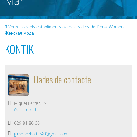
Mar
Veure tots els establiments associats dins de Dona, Women,
Женская мода
KONTIKI
Dades de contacte
Miquel Ferrer, 19
Com arribar-hi
629 81 86 66
gimenezbattle40@gmail.com