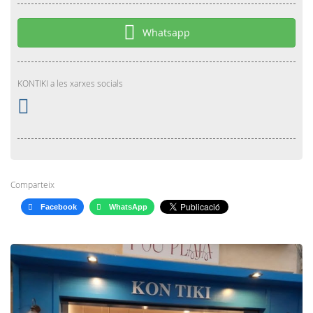
Whatsapp
KONTIKI a les xarxes socials
Comparteix
Facebook
WhatsApp