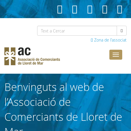
Zona de l'associat
Comerci
Lloret
Benvinguts al web de
l’Associació de
Comerciants de Lloret de