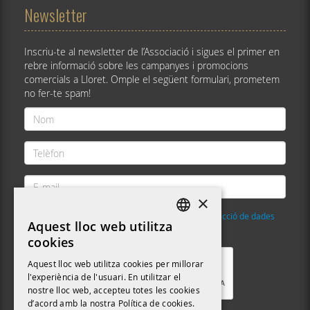
Newsletter
Inscriu-te al newsletter de l’Associació i sigues el primer en
rebre informació sobre les campanyes i promocions
comercials a Lloret. Omple el següent formulari, prometem
no fer-te spam!
Nom
*
Telèfon
*
E-
mail
×
*
He llegit i accepto la
Política de privacitat i protecció de dades
Aquest lloc web utilitza
DEFAULT LANGUAGE
Validació
*
cookies
CATALAN
Aquest lloc web utilitza cookies per millorar
l'experiència de l'usuari. En utilitzar el
nostre lloc web, accepteu totes les cookies
d’acord amb la nostra Política de cookies.