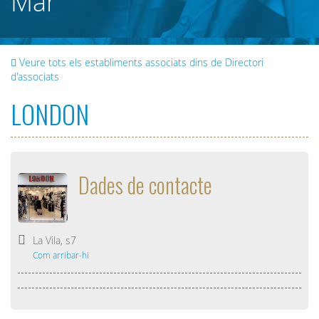
Mar
Veure tots els establiments associats dins de Directori
d'associats
LONDON
Dades de contacte
La Vila, s7
Com arribar-hi