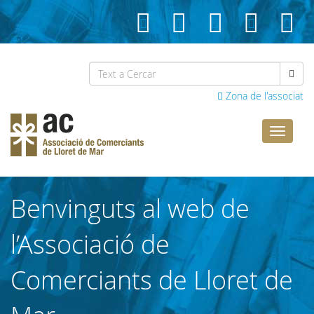
Zona de l'associat
Comerci
Lloret
Benvinguts al web de
l’Associació de
Comerciants de Lloret de