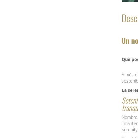
Descr
Un no
Què pod
A més d'
sostenib
La sere
Seteni
tranqui
Nombroso
i manten
Serenity