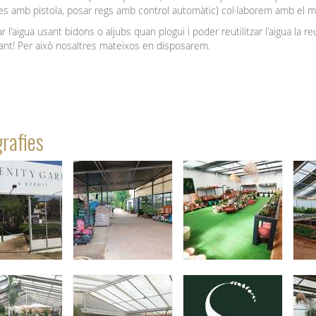
 amb pistola, posar regs amb control automàtic) col·laborem amb el m
ar l'aigua usant bidons o aljubs quan plogui i poder reutilitzar l'aigua la r
ant! Per això nosaltres mateixos en disposarem.
rafies