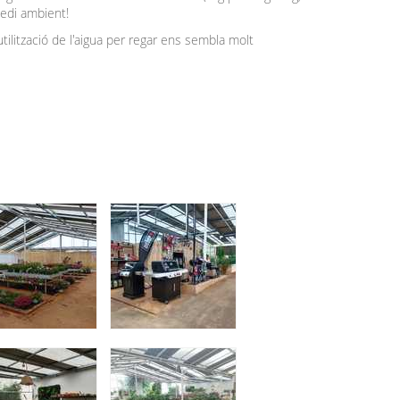
edi ambient!
eutilització de l'aigua per regar ens sembla molt