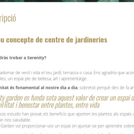
ipció
u concepte de centre de jardineries
ràs trobar a Serenity?
adornar de verd i vida el teu jardí, terrassa o casa; Ens agradria que aco
les, un espai ple de bellesa, art i aprenentatge.
nitat és fonamental al nostre dia a dia
, sobretot perquè des de fa an
ty garden es funda sota aquest valor de crear un espai d
l·litat i benestar entre plantes, entre vida
s estudis han provat els beneficis que aporten les plantes als espais ur
ir-nos saludable.
 Garden vol proporcionar-vos un espai on ajuntar-se per aprendre sobre p