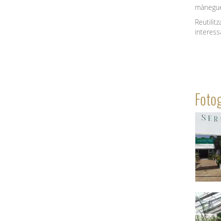
mànegues
Reutilitz
interess
Fotog