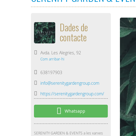
Dades de
contacte
Avda. Les Alegries, 92
Com arribar-hi
638197903
info@serenitygardengroup.com
https://serenitygardengroup.com/
Whatsapp
SERENITY GARDEN & EVENTS a les xarxes