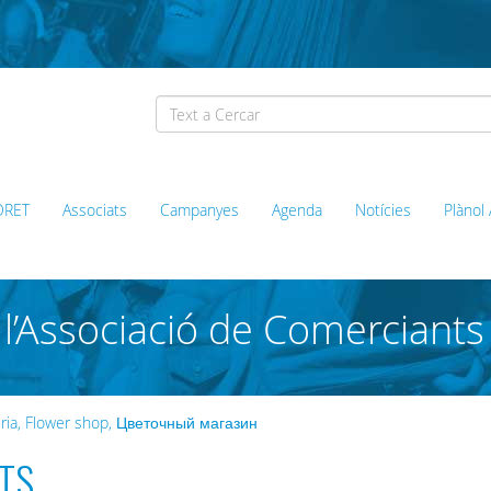
ORET
Associats
Campanyes
Agenda
Notícies
Plànol
l’Associació de Comerciants
teria, Flower shop, Цветочный магазин
TS