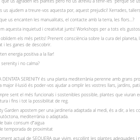
 que us agraden les plantes però no us atreviu a tenir-les “perquè se us
s us ajudem a treure-vos aquesta por, aquest prejudici! Xerrades, taller
que us encanten les manualitats, el contacte amb la terra, les flors…?
m aquesta inquietud i creativitat junts! Workshops per a tots els gusto
 oblidem els més petits! Prenent consciència sobre la cura del planeta, l
at i les ganes de descobrir.
ten energia positiva a la llar!
 serenity i no calma?
DENTATA SERENITY és una planta mediterrània perenne amb grans propiet
 major il·lusió és poder-vos ajudar a omplir les vostres llars, jardins, pat
pre sent el més funcionals i sostenibles possible, plantes que viuran e
ra i fins i tot la possibilitat de reg.
ty Garden apostem per una jardineria adaptada al medi, és a dir, a les co
 autòctona, mediterrània o adaptada.
 de baix consum d‟aigua
 de temporada de proximitat
ment actual de SEQUERA que vivim, escollint les plantes adequades i re