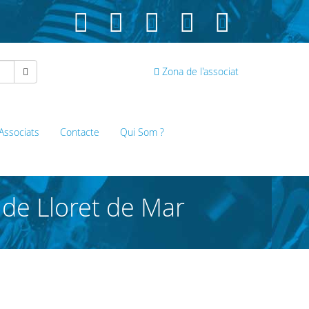
Zona de l'associat
 Associats
Contacte
Qui Som ?
 de Lloret de Mar