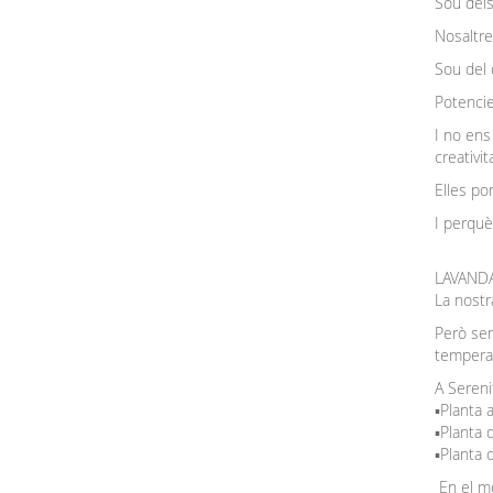
Sou dels
Nosaltre
Sou del 
Potencie
I no ens
creativit
Elles por
I perquè
LAVANDA 
La nostra
Però sem
temperatu
A Sereni
▪️Planta
▪️Planta
▪️Planta
En el mo