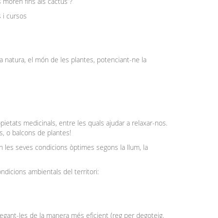
 moren fins als cactus”?
s i cursos
s
a natura, el món de les plantes, potenciant-ne la
ats medicinals, entre les quals ajudar a relaxar-nos.
is, o balcons de plantes!
n les seves condicions òptimes segons la llum, la
ndicions ambientals del territori:
gant-les de la manera més eficient (reg per degoteig,