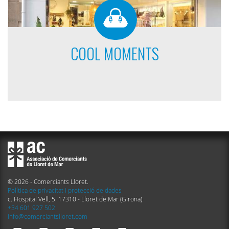
COOL MOMENTS
© 2026 - Comerciants Lloret.
Política de privacitat i protecció de dades
c. Hospital Vell, 5. 17310 - Lloret de Mar (Girona)
+34 601 927 502
info@comerciantslloret.com