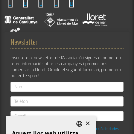
Newsletter
Inscriu-te al newsletter de l’Associació i sigues el primer en
rebre informació sobre les campanyes i promocions
comercials a Lloret. Omple el següent formulari, prometem
no fer-te spam!
Nom
*
Telèfon
*
E-
mail
×
*
He llegit i accepto la
Política de privacitat i protecció de dades
Aquest lloc web utilitza