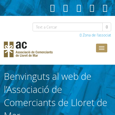
Zona de l'associat
Comerci
Lloret
Benvinguts al web de
l’Associació de
Comerciants de Lloret de