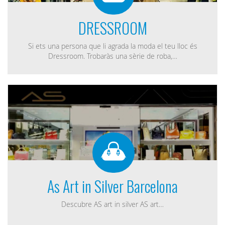
DRESSROOM
Si ets una persona que li agrada la moda el teu lloc és
Dressroom. Trobaràs una sèrie de roba,…
As Art in Silver Barcelona
Descubre AS art in silver AS art…