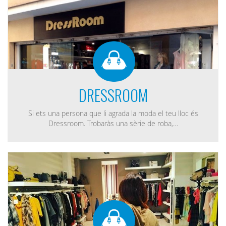
DRESSROOM
Si ets una persona que li agrada la moda el teu lloc és
Dressroom. Trobaràs una sèrie de roba,…