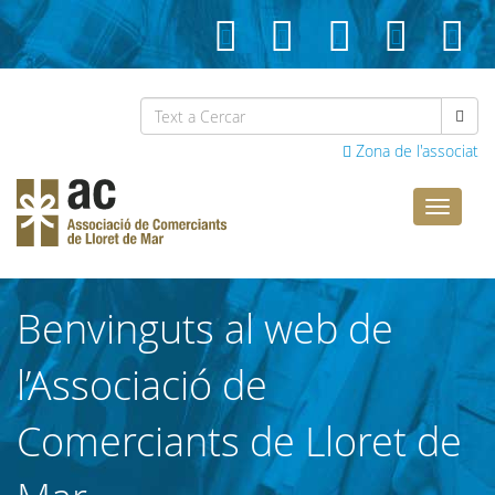
Zona de l'associat
Comerci
Lloret
Benvinguts al web de
l’Associació de
Comerciants de Lloret de