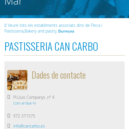
Mar
Veure tots els establiments associats dins de Fleca i
Pastisseria,Bakery and pastry, Выпеука
PASTISSERIA CAN CARBO
Dades de contacte
Pl.Lluis Companys ,nº 4
Com arribar-hi
972 371575
info@cancarbo.es