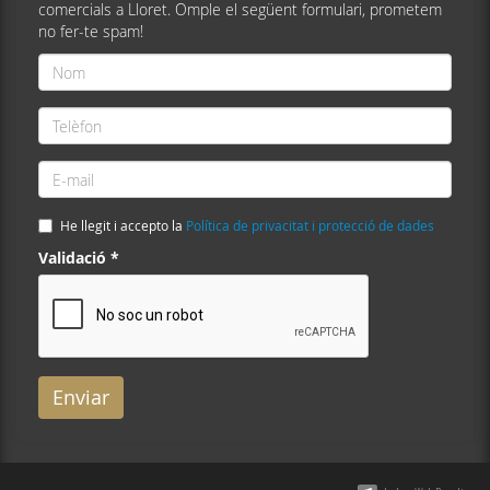
comercials a Lloret. Omple el següent formulari, prometem
no fer-te spam!
Nom
*
Telèfon
*
E-
mail
*
He llegit i accepto la
Política de privacitat i protecció de dades
Validació
*
Enviar