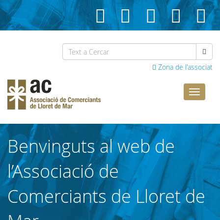
Zona de l'associat
Comerci
Lloret
Benvinguts al web de
l’Associació de
Comerciants de Lloret de