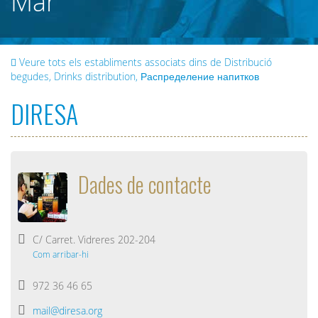
Mar
Veure tots els establiments associats dins de Distribució
begudes, Drinks distribution, Распределение напитков
DIRESA
Dades de contacte
C/ Carret. Vidreres 202-204
Com arribar-hi
972 36 46 65
mail@diresa.org