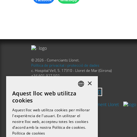
Facebook
WhatsApp
© 2026 - Comerciants Lloret.
Política de privacitat i protecció de dades
c. Hospital Vell, 5. 17310 - Lloret de Mar (Girona)
+34 601 927 502
×
info@comerciantslloret.com
Aquest lloc web utilitza
DEFAULT LANGUAGE
cookies
CATALAN
Aquest lloc web utilitza cookies per millorar
l'experiència de l'usuari. En utilitzar el
nostre lloc web, accepteu totes les cookies
d’acord amb la nostra Política de cookies.
Política de cookies