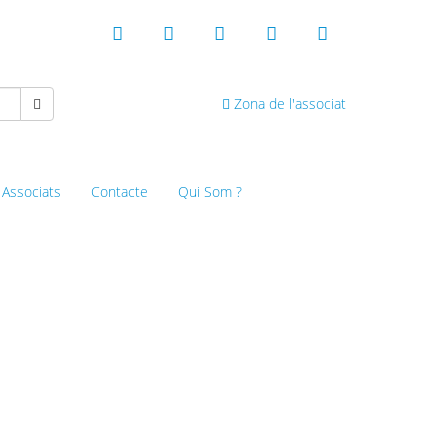
Zona de l'associat
 Associats
Contacte
Qui Som ?
 de Lloret de Mar