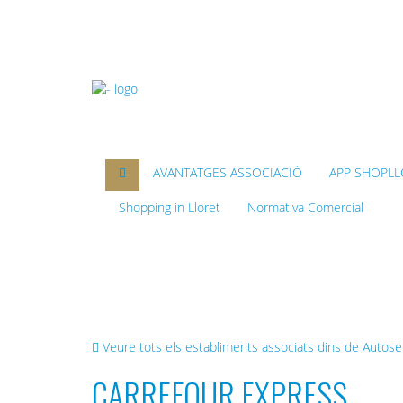
AVANTATGES ASSOCIACIÓ
APP SHOPLL
Shopping in Lloret
Normativa Comercial
Benvinguts al web de 
Veure tots els establiments associats dins de Autose
CARREFOUR EXPRESS