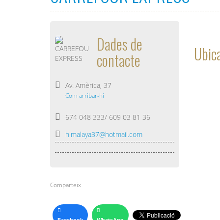
Dades de
Ubica
contacte
Av. Amèrica, 37
Com arribar-hi
674 048 333/ 609 03 81 36
himalaya37@hotmail.com
Comparteix