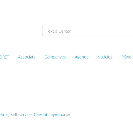
ORET
Associats
Campanyes
Agenda
Notícies
Plànol
l’Associació de Comerciants
rveis, Self-service, Самообслуживания