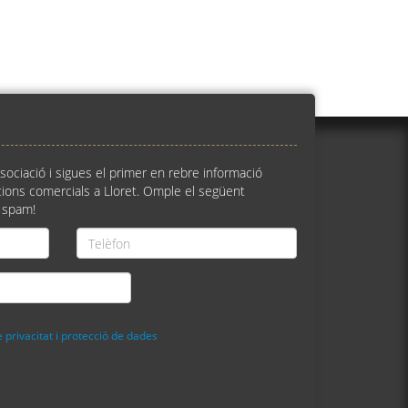
ssociació i sigues el primer en rebre informació
ions comercials a Lloret. Omple el següent
 spam!
Telèfon
*
e privacitat i protecció de dades