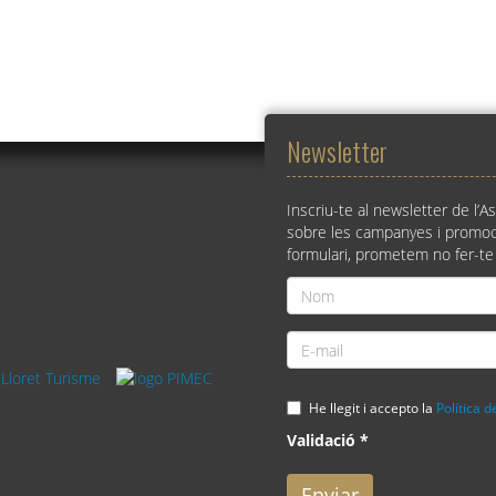
Newsletter
Inscriu-te al newsletter de l’A
sobre les campanyes i promoc
formulari, prometem no fer-te
Nom
*
E-
mail
*
He llegit i accepto la
Política d
Validació
*
Enviar