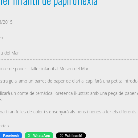
3/2015
a
0h
u del Mar
nte de paper - Taller infantil al Museu del Mar
stra guia, amb un barret de paper de diari al cap, farà una petita introducc
licarà un conte de temàtica lloretenca il·lustrat amb una peça de paper
.
partiran fulles de color i s'ensenyarà als nens i nenes a fer els diferent
rteix
Facebook
WhatsApp