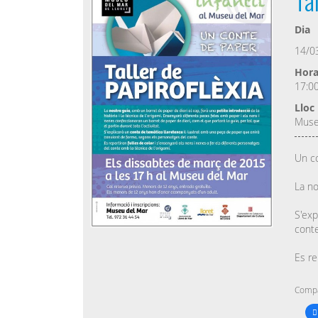
Dia
14/0
Hor
17:0
Lloc
Muse
Un co
La no
S'exp
conte
Es re
Compa