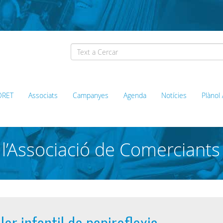
ORET
Associats
Campanyes
Agenda
Notícies
Plànol
l’Associació de Comerciants
ller infantil de papiroflexia