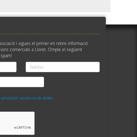
ssociació i sigues el primer en rebre informació
ions comercials a Lloret. Omple el següent
 spam!
Telèfon
*
e privacitat i protecció de dades