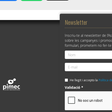
Newsletter
Inscriu-te al newsletter de l’A
sobre les campanyes i promoc
formulari, prometem no fer-te
Nom
*
E-
mail
*
He llegit i accepto la
Política d
Validació
*