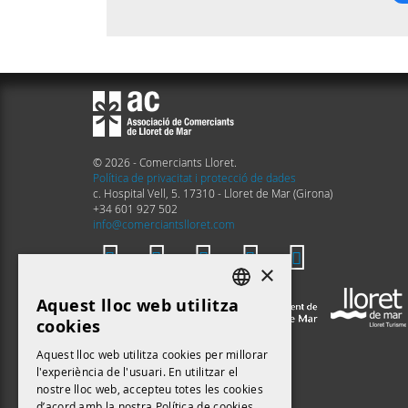
© 2026 - Comerciants Lloret.
Política de privacitat i protecció de dades
c. Hospital Vell, 5. 17310 - Lloret de Mar (Girona)
+34 601 927 502
info@comerciantslloret.com
×
Aquest lloc web utilitza
DEFAULT LANGUAGE
cookies
CATALAN
Aquest lloc web utilitza cookies per millorar
l'experiència de l'usuari. En utilitzar el
nostre lloc web, accepteu totes les cookies
d’acord amb la nostra Política de cookies.