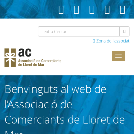
Zona de l'associat
Comerci
Lloret
Benvinguts al web de
l’Associació de
Comerciants de Lloret de