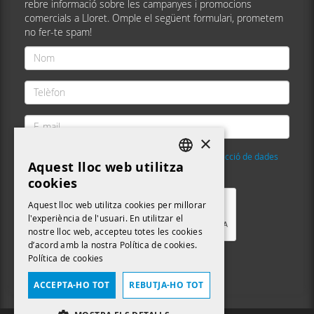
rebre informació sobre les campanyes i promocions
comercials a Lloret. Omple el següent formulari, prometem
no fer-te spam!
Nom
*
Telèfon
*
E-
mail
×
*
He llegit i accepto la
Política de privacitat i protecció de dades
Aquest lloc web utilitza
DEFAULT LANGUAGE
Validació
*
cookies
CATALAN
Aquest lloc web utilitza cookies per millorar
l'experiència de l'usuari. En utilitzar el
nostre lloc web, accepteu totes les cookies
d’acord amb la nostra Política de cookies.
Política de cookies
Enviar
ACCEPTA-HO TOT
REBUTJA-HO TOT