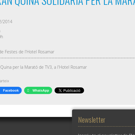
2/2014
a
0h
de Festes de l'Hotel Rosamar
Quina per la Marató de TV3, a l'Hotel Rosamar
rteix
Facebook
WhatsApp
Newsletter