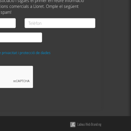
ssociació i sigues el primer en rebre informació
ions comercials a Lloret. Omple el següent
 spam!
Telèfon
*
e privacitat i protecció de dades
Ladeus Web Branding