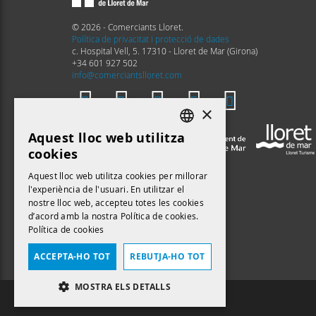
© 2026 - Comerciants Lloret.
Política de privacitat i protecció de dades
c. Hospital Vell, 5. 17310 - Lloret de Mar (Girona)
+34 601 927 502
info@comerciantslloret.com
×
Aquest lloc web utilitza
DEFAULT LANGUAGE
cookies
CATALAN
Aquest lloc web utilitza cookies per millorar
l'experiència de l'usuari. En utilitzar el
nostre lloc web, accepteu totes les cookies
d’acord amb la nostra Política de cookies.
Política de cookies
ACCEPTA-HO TOT
REBUTJA-HO TOT
MOSTRA ELS DETALLS
ESTRICTAMENT NECESSÀRIES