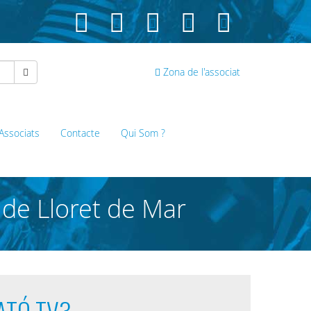
Zona de l'associat
 Associats
Contacte
Qui Som ?
 de Lloret de Mar
ATÓ TV3