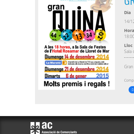
Dia
14/1
Hor
18:0
Lloc
Sala 
Gran 
Compa