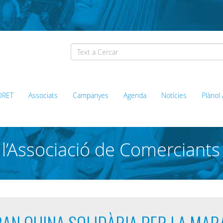
ORET
Associats
Campanyes
Agenda
Notícies
Plànol
l’Associació de Comerciants
AN QUINA SOLIDÀRIA PER LA MAR