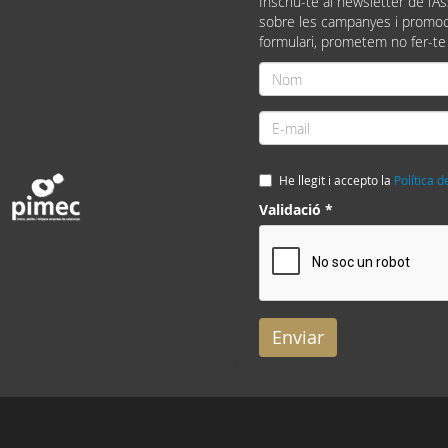
Inscriu-te al newsletter de l’A
sobre les campanyes i promoc
formulari, prometem no fer-te
Nom
*
E-
mail
*
He llegit i accepto la
Política d
Validació
*
Enviar