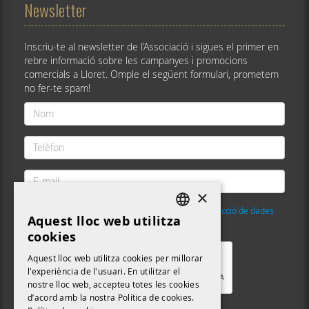
Newsletter
Inscriu-te al newsletter de l’Associació i sigues el primer en
rebre informació sobre les campanyes i promocions
comercials a Lloret. Omple el següent formulari, prometem
no fer-te spam!
Nom
*
Telèfon
*
E-
mail
×
*
He llegit i accepto la
Política de privacitat i protecció de dades
Aquest lloc web utilitza
DEFAULT LANGUAGE
Validació
*
cookies
CATALAN
Aquest lloc web utilitza cookies per millorar
l'experiència de l'usuari. En utilitzar el
nostre lloc web, accepteu totes les cookies
d’acord amb la nostra Política de cookies.