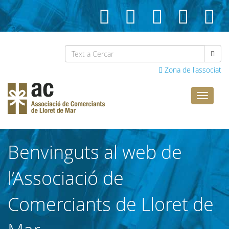
Zona de l'associat
Comerci
Lloret
Benvinguts al web de
l’Associació de
Comerciants de Lloret de