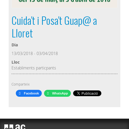
Cuida't i Posa't Guap@ a
Lloret
Dia
13/03/2018 - 03/04/2018
Lloc
Establiments particpants
Comparteix
Facebook
WhatsApp