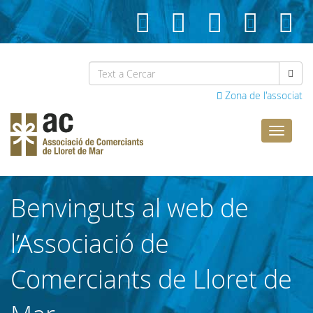
Zona de l'associat
Comerci
Lloret
Benvinguts al web de
l’Associació de
Comerciants de Lloret de