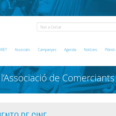
ORET
Associats
Campanyes
Agenda
Notícies
Plànol
l’Associació de Comerciants
ENTO DE CINE