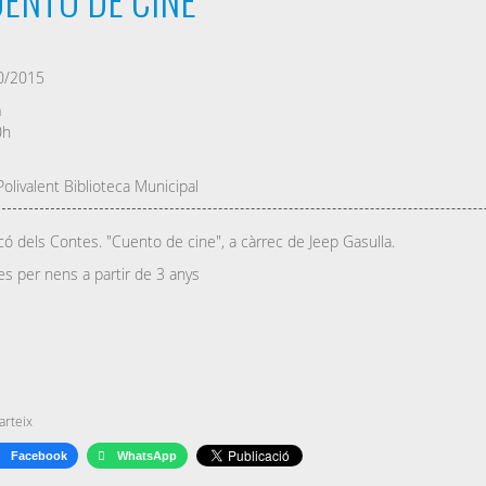
0/2015
a
0h
Polivalent Biblioteca Municipal
có dels Contes. "Cuento de cine", a càrrec de Jeep Gasulla.
s per nens a partir de 3 anys
rteix
Facebook
WhatsApp