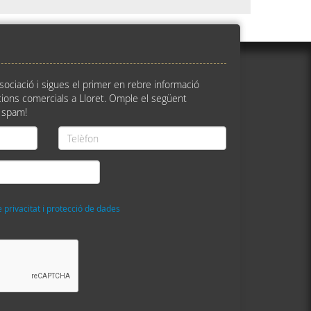
ssociació i sigues el primer en rebre informació
ions comercials a Lloret. Omple el següent
 spam!
Telèfon
*
e privacitat i protecció de dades