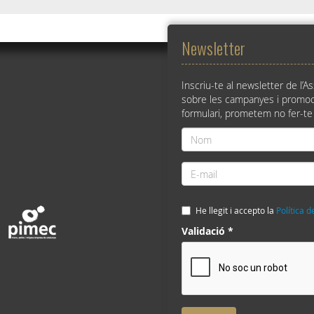
Newsletter
Inscriu-te al newsletter de l’A
sobre les campanyes i promoc
formulari, prometem no fer-te
Nom
*
E-
mail
*
He llegit i accepto la
Política d
Validació
*