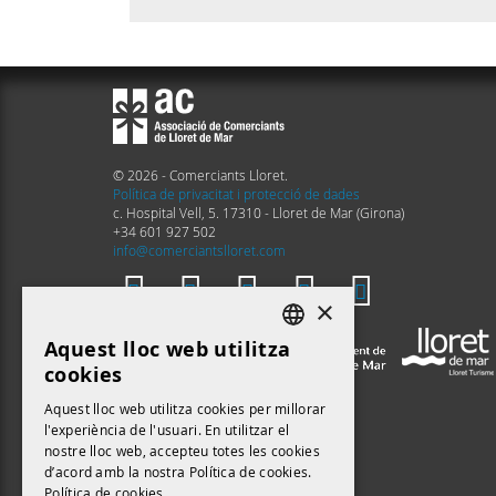
© 2026 - Comerciants Lloret.
Política de privacitat i protecció de dades
c. Hospital Vell, 5. 17310 - Lloret de Mar (Girona)
+34 601 927 502
info@comerciantslloret.com
×
Aquest lloc web utilitza
DEFAULT LANGUAGE
cookies
CATALAN
Aquest lloc web utilitza cookies per millorar
l'experiència de l'usuari. En utilitzar el
nostre lloc web, accepteu totes les cookies
d’acord amb la nostra Política de cookies.
Política de cookies