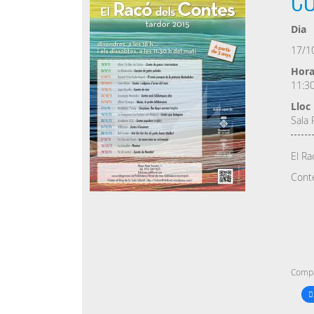
Dia
17/1
Hor
11:3
Lloc
Sala 
El Ra
Conte
Compa