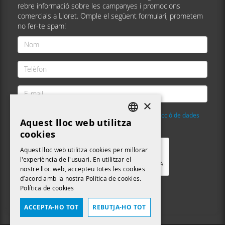
rebre informació sobre les campanyes i promocions
comercials a Lloret. Omple el següent formulari, prometem
no fer-te spam!
Nom
*
Telèfon
*
E-
mail
×
*
He llegit i accepto la
Política de privacitat i protecció de dades
Aquest lloc web utilitza
DEFAULT LANGUAGE
Validació
*
cookies
CATALAN
Aquest lloc web utilitza cookies per millorar
l'experiència de l'usuari. En utilitzar el
nostre lloc web, accepteu totes les cookies
d’acord amb la nostra Política de cookies.
Política de cookies
Enviar
ACCEPTA-HO TOT
REBUTJA-HO TOT