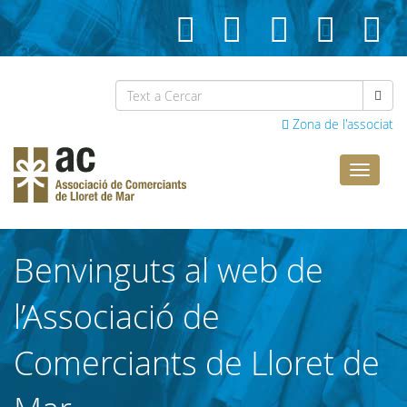
Zona de l'associat
Comerci
Lloret
Benvinguts al web de
l’Associació de
Comerciants de Lloret de