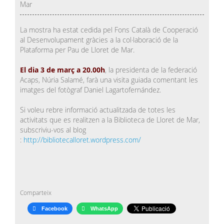
Mar
La mostra ha estat cedida pel Fons Català de Cooperació
al Desenvolupament gràcies a la col·laboració de la
Plataforma per Pau de Lloret de Mar.
El dia 3 de març a 20.00h
, la presidenta de la federació
Acaps, Núria Salamé, farà una visita guiada comentant les
imatges del fotògraf Daniel Lagartofernández.
Si voleu rebre informació actualitzada de totes les
activitats que es realitzen a la Biblioteca de Lloret de Mar,
subscriviu-vos al blog
:
http://bibliotecalloret.wordpress.com/
Comparteix
Facebook
WhatsApp