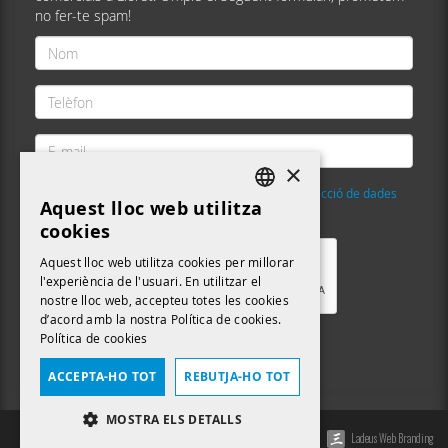
no fer-te spam!
Nom
*
Telèfon
*
E-
mail
×
*
He llegit i accepto la
Política de privacitat i protecció de dades
Aquest lloc web utilitza
DEFAULT LANGUAGE
Validació
*
cookies
CATALAN
Aquest lloc web utilitza cookies per millorar
l'experiència de l'usuari. En utilitzar el
nostre lloc web, accepteu totes les cookies
d’acord amb la nostra Política de cookies.
Política de cookies
Enviar
ACCEPTA-HO TOT
REBUTJA-HO TOT
MOSTRA ELS DETALLS
Ladeus Web Branding