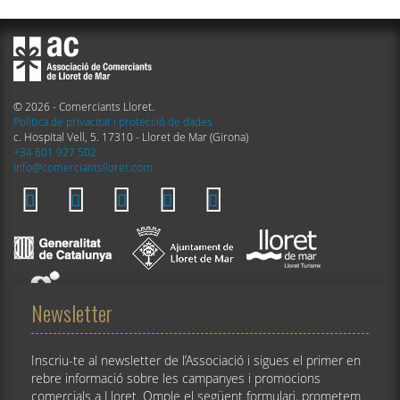
© 2026 - Comerciants Lloret.
Política de privacitat i protecció de dades
c. Hospital Vell, 5. 17310 - Lloret de Mar (Girona)
+34 601 927 502
info@comerciantslloret.com
Newsletter
Inscriu-te al newsletter de l’Associació i sigues el primer en
rebre informació sobre les campanyes i promocions
comercials a Lloret. Omple el següent formulari, prometem