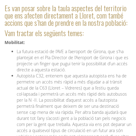
Es van posar sobre la taula aspectes del territorio
que ens afecten directament a Lloret, com també
accions que s’han de prendre en la nostra població:
Vam tractar els següents temes:
Mobilitat:
La futura estació de l’AVE a l’aeroport de Girona, que s’ha
plantejat en el Pla Director de l’Aeroport de Girona i que es
projecte un finger que pugui tenir la possibilitat d’un accés
directe a aquesta estació.
Autopista C32, entenem que aquesta autopista ens ha de
permetre un accés més ràpid a més d’ajudar a al trànsit
actual de la C63 (Lloret – Vidreres) que a l’estiu queda
col·lapsada i permetrà un accés més ràpid dels autobusos
per la N -II. La possibilitat d’aquest accés a l’autopista
permetrà finalment que deixem de ser una destinació
sense cap mena de via ràpida. Per altra banda ajudarà que
durant tot l’any s’acosti gent a la població tan pels negocis
com per la gent que treballa. Aquesta via ens pot deparar un
accés a qualsevol tipus de circulació en un futur ara són