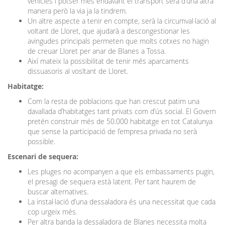
vehicles i potser més endavant el transport serà d’una altra
manera però la via ja la tindrem.
Un altre aspecte a tenir en compte, serà la circumval·lació al
voltant de Lloret, que ajudarà a descongestionar les
avingudes principals permeten que molts cotxes no hagin
de creuar Lloret per anar de Blanes a Tossa.
Així mateix la possibilitat de tenir més aparcaments
dissuasoris al vosltant de Lloret.
Habitatge:
Com la resta de poblacions que han crescut patim una
davallada d’habitatges tant privats com d’ús social. El Govern
pretén construir més de 50.000 habitatge en tot Catalunya
que sense la participació de l’empresa privada no serà
possible.
Escenari de sequera:
Les pluges no acompanyen a que els embassaments pugin,
el presagi de sequera està latent. Per tant haurem de
buscar alternatives.
La instal·lació d’una dessaladora és una necessitat que cada
cop urgeix més.
Per altra banda la dessaladora de Blanes necessita molta