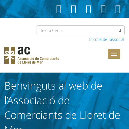
Zona de l'associat
Comerci
Lloret
Benvinguts al web de
l’Associació de
Comerciants de Lloret de