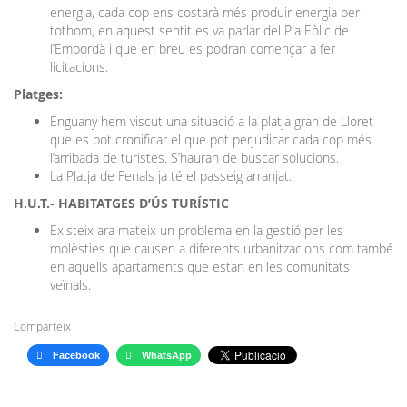
energia, cada cop ens costarà més produir energia per
tothom, en aquest sentit es va parlar del Pla Eòlic de
l’Empordà i que en breu es podran començar a fer
licitacions.
Platges:
Enguany hem viscut una situació a la platja gran de Lloret
que es pot cronificar el que pot perjudicar cada cop més
l’arribada de turistes. S’hauran de buscar solucions.
La Platja de Fenals ja té el passeig arranjat.
H.U.T.- HABITATGES D’ÚS TURÍSTIC
Existeix ara mateix un problema en la gestió per les
molèsties que causen a diferents urbanitzacions com també
en aquells apartaments que estan en les comunitats
veïnals.
Comparteix
Facebook
WhatsApp