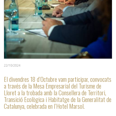
22/10/2024
El divendres 18 d’Octubre vam participar, convocats
a través de la Mesa Empresarial del Turisme de
Lloret a la trobada amb la Consellera de Territori,
Transició Ecològica i Habitatge de la Generalitat de
Catalunya, celebrada en l’Hotel Marsol.