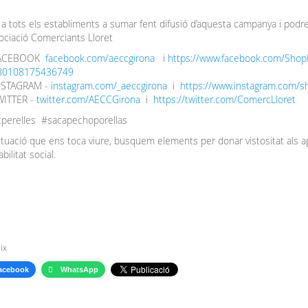
 tots els establiments a sumar fent difusió d’aquesta campanya i podreu 
sociació Comerciants Lloret
ACEBOOK
facebook.com/aeccgirona
i
https://www.facebook.com/Shop
80108175436749
NSTAGRAM -
instagram.com/_aeccgirona
i
https://www.instagram.com/sh
WITTER -
twitter.com/AECCGirona
i
https://twitter.com/ComercLloret
tperelles #sacapechoporellas
 situació que ens toca viure, busquem elements per donar vistositat als
ilitat social.
ix
acebook
WhatsApp