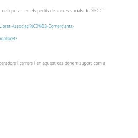
etiquetar en els perfils de xarxes socials de l’AECC i
Lloret-Associaci%C3%B3-Comerciants-
oplloret/
 aparadors i carrers i en aquest cas donem suport com a