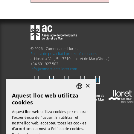
© 2026 - Comerciants Lloret.
Política de privacitat i protecció de dades
c. Hospital Vell, 5. 17310 - Lloret de Mar (Girona)
+34 601 927 502
info@comerciantslloret.com
×
Aquest lloc web utilitza
DEFAULT LANGUAGE
cookies
CATALAN
Aquest lloc web utilitza cookies per millorar
l'experiència de l'usuari. En utilitzar el
nostre lloc web, accepteu totes les cookies
d’acord amb la nostra Política de cookies.