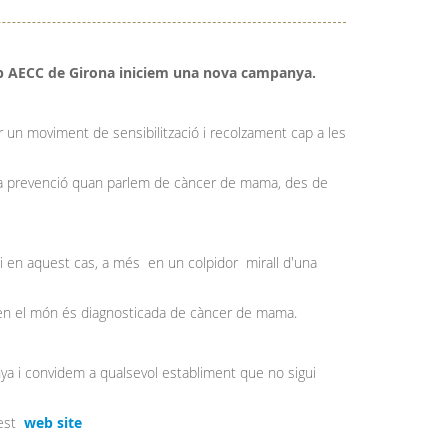
b AECC de Girona iniciem una nova campanya.
r un moviment de sensibilització i recolzament cap a les
de la prevenció quan parlem de càncer de mama, des de
i en aquest cas, a més en un colpidor mirall d'una
 en el món és diagnosticada de càncer de mama.
a i convidem a qualsevol establiment que no sigui
uest
web site