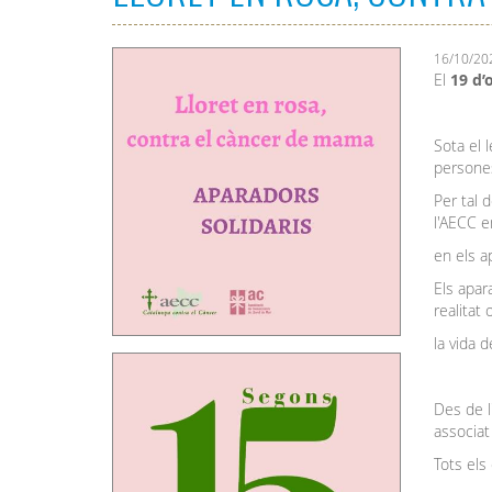
16/10/20
El
19 d’
Sota el 
persones
Per tal 
l'AECC e
en els a
Els apar
realitat
la vida 
Des de l
associa
Tots els