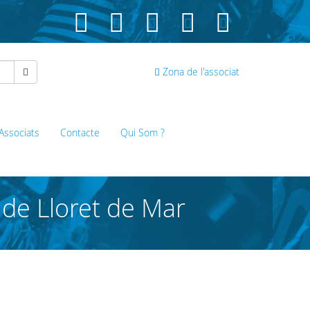
Zona de l'associat
 Associats
Contacte
Qui Som ?
 de Lloret de Mar