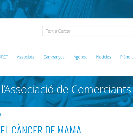
ORET
Associats
Campanyes
Agenda
Notícies
Plànol
l’Associació de Comerciants
ts
 EL CÀNCER DE MAMA