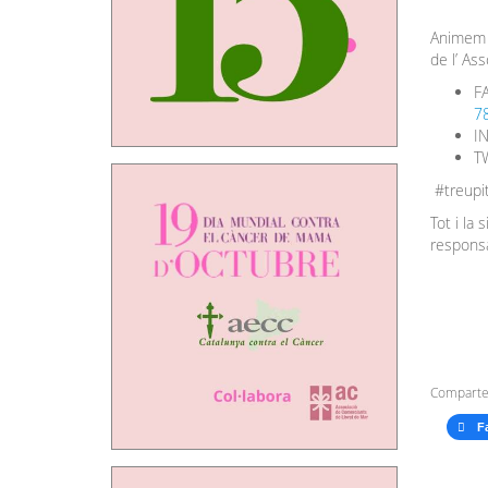
Animem a
de l’ As
F
7
I
T
#treupi
Tot i la
responsab
Comparte
F