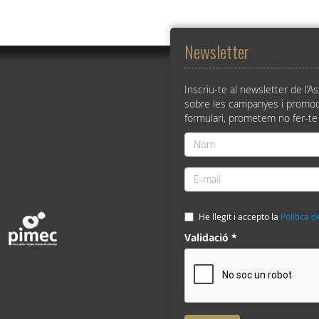
Newsletter
Inscriu-te al newsletter de l’A
sobre les campanyes i promoc
formulari, prometem no fer-te
Nom
*
E-
mail
*
He llegit i accepto la
Política d
Validació
*