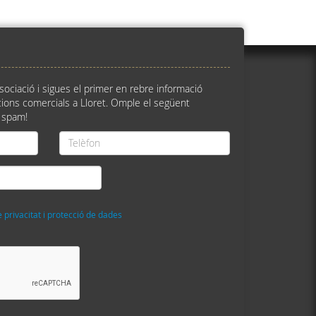
ssociació i sigues el primer en rebre informació
ions comercials a Lloret. Omple el següent
 spam!
Telèfon
*
e privacitat i protecció de dades