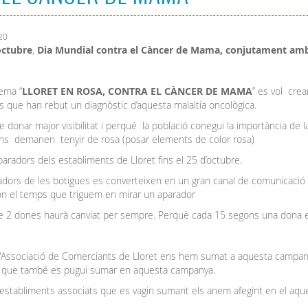
20
octubre
,
Dia Mundial contra el Càncer de Mama, conjutament am
lema “
LLORET EN ROSA, CONTRA EL CÀNCER DE MAMA
” es vol crea
 que han rebut un diagnòstic d’aquesta malaltia oncològica.
de donar major visibilitat i perqué la població conegui la importància 
ns demanen tenyir de rosa (posar elements de color rosa)
paradors dels establiments de Lloret fins el 25 d’octubre.
adors de les botigues es converteixen en un gran canal de comunicació 
 on el temps que triguem en mirar un aparador
de 2 dones haurà canviat per sempre. Perquè cada 15 segons una dona
'Associació de Comerciants de Lloret ens hem sumat a aquesta campany
t que també es pugui sumar en aquesta campanya.
 establiments associats que es vagin sumant els anem afegint en el aq