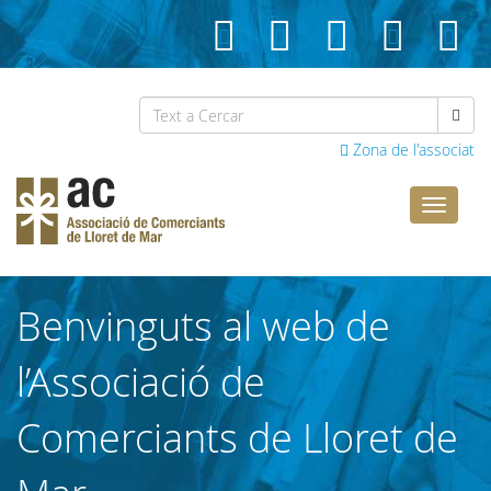
Zona de l'associat
Comerci
Lloret
Benvinguts al web de
l’Associació de
Comerciants de Lloret de