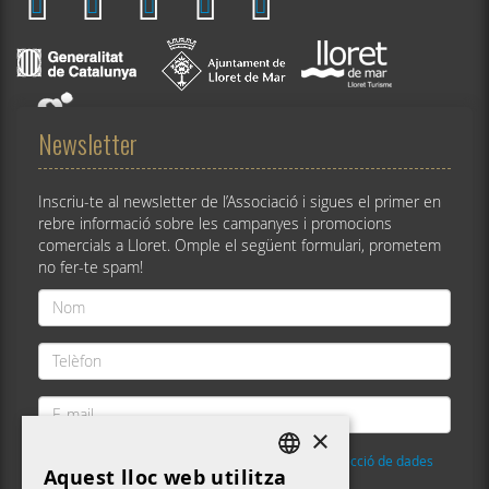
Newsletter
Inscriu-te al newsletter de l’Associació i sigues el primer en
rebre informació sobre les campanyes i promocions
comercials a Lloret. Omple el següent formulari, prometem
no fer-te spam!
Nom
*
Telèfon
*
E-
mail
×
*
He llegit i accepto la
Política de privacitat i protecció de dades
Aquest lloc web utilitza
DEFAULT LANGUAGE