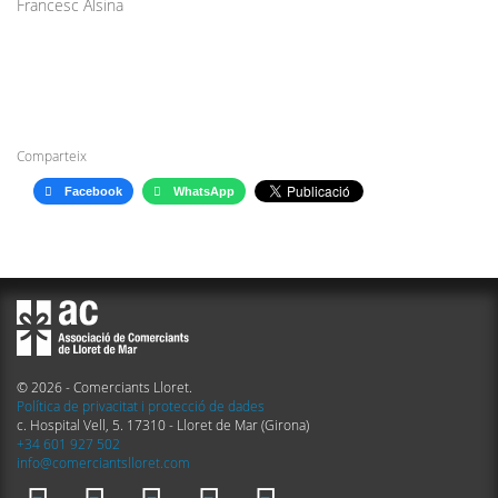
Francesc Alsina
Comparteix
Facebook
WhatsApp
© 2026 - Comerciants Lloret.
Política de privacitat i protecció de dades
c. Hospital Vell, 5. 17310 - Lloret de Mar (Girona)
+34 601 927 502
info@comerciantslloret.com