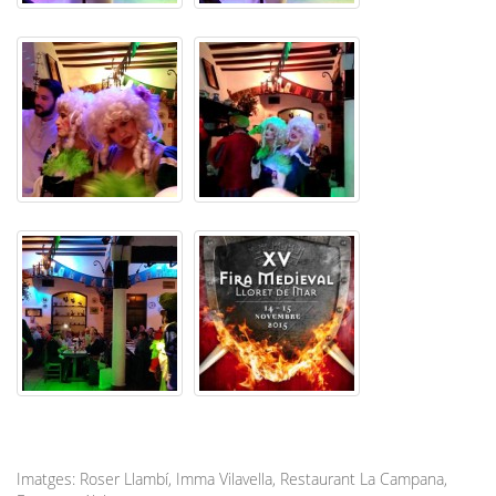
Imatges: Roser Llambí, Imma Vilavella, Restaurant La Campana,