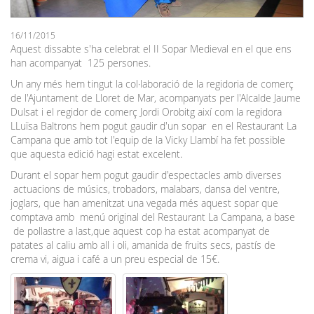
16/11/2015
Aquest dissabte s'ha celebrat el II Sopar Medieval en el que ens
han acompanyat 125 persones.
Un any més hem tingut la col·laboració de la regidoria de comerç
de l'Ajuntament de Lloret de Mar, acompanyats per l'Alcalde Jaume
Dulsat i el regidor de comerç Jordi Orobitg així com la regidora
LLuïsa Baltrons hem pogut gaudir d'un sopar en el Restaurant La
Campana que amb tot l'equip de la Vicky Llambí ha fet possible
que aquesta edició hagi estat excelent.
Durant el sopar hem pogut gaudir d'espectacles amb diverses
actuacions de músics, trobadors, malabars, dansa del ventre,
joglars, que han amenitzat una vegada més aquest sopar que
comptava amb menú original del Restaurant La Campana, a base
de pollastre a last,que aquest cop ha estat acompanyat de
patates al caliu amb all i oli, amanida de fruits secs, pastís de
crema vi, aigua i café a un preu especial de 15€.