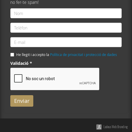
no fer-te spam!
Nom
*
Telèfon
*
E-
mail
*
He llegit i accepto la
Política de privacitat i protecció de dades
Validació
*
Enviar
Ladeus Web Branding