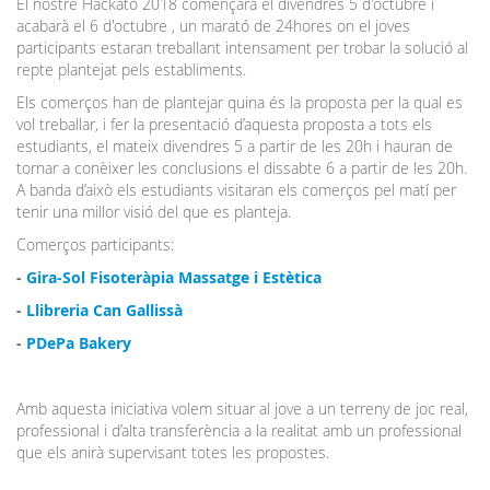
El nostre Hackató 2018 començarà el divendres 5 d'octubre i
acabarà el 6 d'octubre , un marató de 24hores on el joves
participants estaran treballant intensament per trobar la solució al
repte plantejat pels establiments.
Els comerços han de plantejar quina és la proposta per la qual es
vol treballar, i fer la presentació d’aquesta proposta a tots els
estudiants, el mateix divendres 5 a partir de les 20h i hauran de
tornar a conèixer les conclusions el dissabte 6 a partir de les 20h.
A banda d’això els estudiants visitaran els comerços pel matí per
tenir una millor visió del que es planteja.
Comerços participants:
-
Gira-Sol Fisoteràpia Massatge i Estètica
-
Llibreria Can Gallissà
-
PDePa Bakery
Amb aquesta iniciativa volem situar al jove a un terreny de joc real,
professional i d’alta transferència a la realitat amb un professional
que els anirà supervisant totes les propostes.