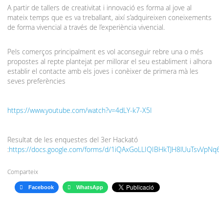
A partir de tallers de creativitat i innovació es forma al jove al
mateix temps que es va treballant, així s’adquireixen coneixements
de forma vivencial a través de l’experiència vivencial.
Pels comerços principalment es vol aconseguir rebre una o més
propostes al repte plantejat per millorar el seu establiment i alhora
establir el contacte amb els joves i conèixer de primera mà les
seves preferències
https://www.youtube.com/watch?v=4dLY-k7-X5I
Resultat de les enquestes del 3er Hackató
:
https://docs.google.com/forms/d/1iQAxGoLLIQIBHkTJH8lUuTsvVpNq6
Comparteix
Facebook
WhatsApp