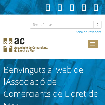
Zona de l'associat
Comerci
Lloret
Benvinguts al web de
l’Associació de
Comerciants de Lloret de