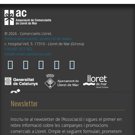
© 2026 - Comerciants Lloret.
Política de privacitat i protecció de dades
c. Hospital Vell, 5. 17310 - Lloret de Mar (Girona)
+34 601 927 502
info@comerciantslloret.com
Newsletter
Inscriu-te al newsletter de l’Associació i sigues el primer en
rebre informació sobre les campanyes i promocions
comercials a Lloret. Omple el següent formulari, prometem