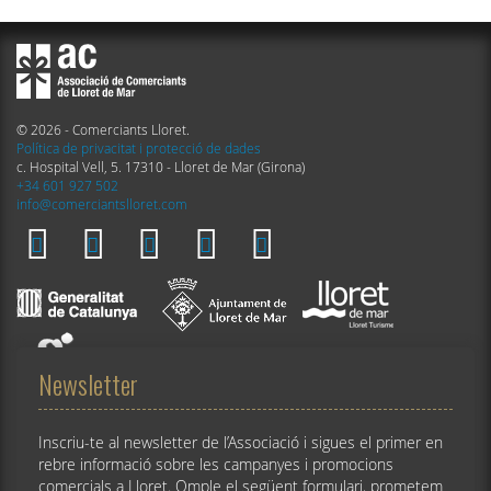
© 2026 - Comerciants Lloret.
Política de privacitat i protecció de dades
c. Hospital Vell, 5. 17310 - Lloret de Mar (Girona)
+34 601 927 502
info@comerciantslloret.com
Newsletter
Inscriu-te al newsletter de l’Associació i sigues el primer en
rebre informació sobre les campanyes i promocions
comercials a Lloret. Omple el següent formulari, prometem