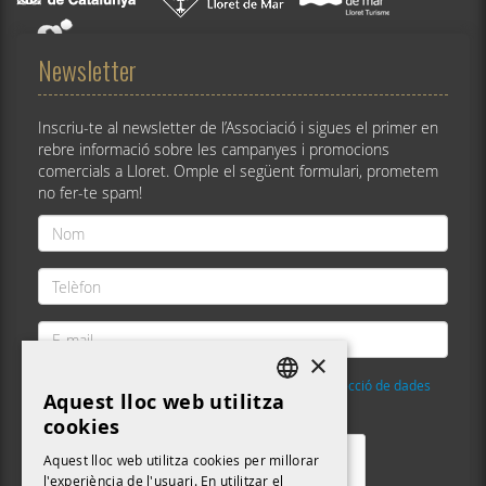
Newsletter
Inscriu-te al newsletter de l’Associació i sigues el primer en
rebre informació sobre les campanyes i promocions
comercials a Lloret. Omple el següent formulari, prometem
no fer-te spam!
Nom
*
Telèfon
*
E-
mail
×
*
He llegit i accepto la
Política de privacitat i protecció de dades
Aquest lloc web utilitza
DEFAULT LANGUAGE
Validació
*
cookies
CATALAN
Aquest lloc web utilitza cookies per millorar
l'experiència de l'usuari. En utilitzar el