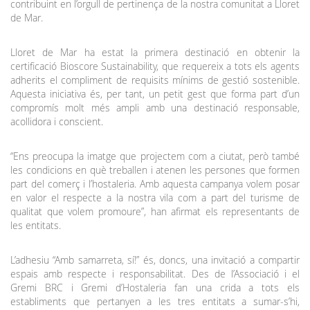
contribuint en l’orgull de pertinença de la nostra comunitat a Lloret
de Mar.
Lloret de Mar ha estat la primera destinació en obtenir la
certificació Bioscore Sustainability, que requereix a tots els agents
adherits el compliment de requisits mínims de gestió sostenible.
Aquesta iniciativa és, per tant, un petit gest que forma part d’un
compromís molt més ampli amb una destinació responsable,
acollidora i conscient.
“Ens preocupa la imatge que projectem com a ciutat, però també
les condicions en què treballen i atenen les persones que formen
part del comerç i l’hostaleria. Amb aquesta campanya volem posar
en valor el respecte a la nostra vila com a part del turisme de
qualitat que volem promoure”, han afirmat els representants de
les entitats.
L’adhesiu “Amb samarreta, sí!” és, doncs, una invitació a compartir
espais amb respecte i responsabilitat. Des de l’Associació i el
Gremi BRC i Gremi d’Hostaleria fan una crida a tots els
establiments que pertanyen a les tres entitats a sumar-s’hi,