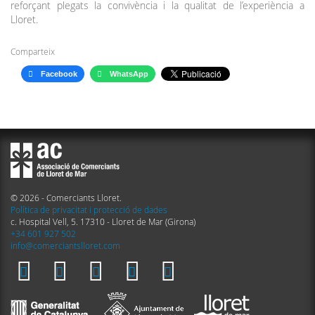
reforçant plegats la convivència i la qualitat de l’experiència a
Lloret.
Comparteix
Facebook
WhatsApp
© 2026 - Comerciants Lloret.
Política de privacitat i protecció de dades
c. Hospital Vell, 5. 17310 - Lloret de Mar (Girona)
+34 601 927 502
info@comerciantslloret.com