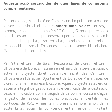
Aquesta acció sorgeix des de dues línies de compromís
complementàries:
Per una banda, l’Associació de Comerciants l’impulsa com a part de
la seva adhesió al distintiu
“Comerç amb Valor”
, un segell
promogut conjuntament amb PIMEC Comerç Girona, que reconeix
aquells establiments que desenvolupen la seva activitat amb
criteris de qualitat, sostenibilitat, arrelament territorial i
responsabilitat social. En aquest projecte també hi col·labora
l’Ajuntament de Lloret de Mar
Per l’altra, el Gremi de Bars i Restaurants de Lloret i el Gremi
d’Hostaleria de Lloret s’hi sumen en el marc de la seva participació
activa al projecte Lloret Sostenible iniciat des d’el Gremi
d’Hostaleria i liderat per l’Ajuntament de Lloret de Mar a través de
Lloret Turisme i l’empresa Bioscore. Aquest projecte estableix un
sistema integral de gestió sostenible certificada de la destinació,
basat en indicadors com la petjada de carboni, el consum d’aigua,
la gestió de residus, les bones pràctiques ambientals i les
polítiques de RSC. A més tenint present sempre l’àmbit de la
sostenibilitat social, la convivencia entre resident i visitant,