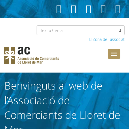
Zona de l'associat
Comerci
Lloret
Benvinguts al web de
l’Associació de
Comerciants de Lloret de