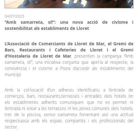
04/07/2025
“Amb samarreta, sí!”: una nova acció de civisme i
sostenibilitat als establiments de Lloret
L’Associació de Comerciants de Lloret de Mar, el Gremi de
Bars, Restaurants i Cafeteries de Lloret i el Gremi
d’Hostaleria de Lloret de Mar
, presenten la campanya “Amb
samarreta, sí!”, una iniciativa conjunta que apel·la al respecte, la
convivència i el civisme a l’hora d’accedir als establiments del
municipi.
Amb la col·locació d’un adhesiu identificatiu a l’entrada de
comerços, bars, restaurants,terrasses i entrades dels hotels on
els establiments adherits comuniquen que no es permet ni
l’entrada ni estar a les terrasses ni les zones comunes dels hotels,
tret de la piscina, sense samarreta fomentant així una actitud
respectuosa amb els espais compartits i els professionals del
sector.