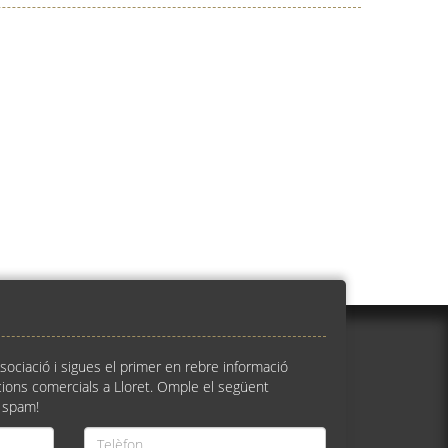
ssociació i sigues el primer en rebre informació
ions comercials a Lloret. Omple el següent
 spam!
Telèfon