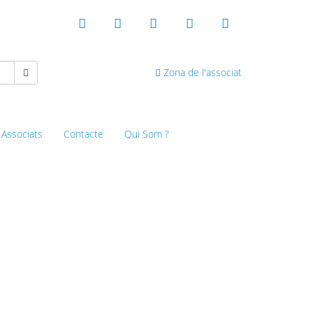
Zona de l'associat
 Associats
Contacte
Qui Som ?
 de Lloret de Mar