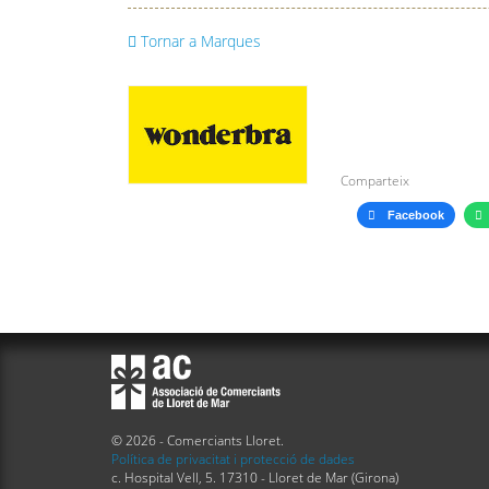
Tornar a Marques
Comparteix
Facebook
© 2026 - Comerciants Lloret.
Política de privacitat i protecció de dades
c. Hospital Vell, 5. 17310 - Lloret de Mar (Girona)