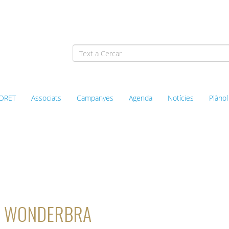
ORET
Associats
Campanyes
Agenda
Notícies
Plànol
l’Associació de Comerciants
rca WONDERBRA