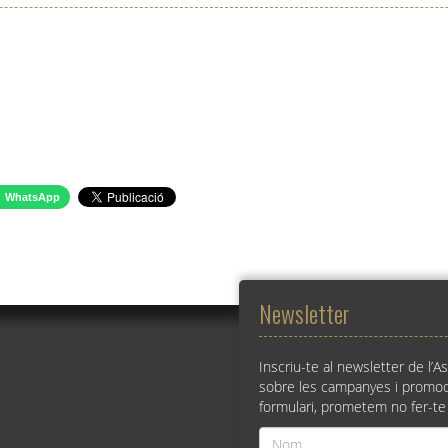
WhatsApp
Newsletter
Inscriu-te al newsletter de l’A
sobre les campanyes i promoc
formulari, prometem no fer-te
Nom